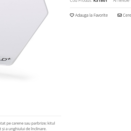
Cod Produs:
KS180T
Ai nevoie 
Adauga la Favorite
Cere 
tat pe carene sau parbrize; kitul
 și a unghiului de înclinare.