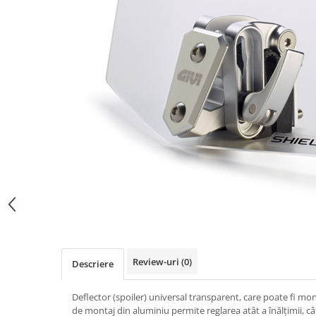
Imbracaminte Functionala
Copii
Chei si butuci
Geci si imbracaminte termica
Ghete si Cizme
Cadouri
Suporturi telefon
Casti Snowboard/Ski
Manusi Moto
Cadouri
Brelocuri
Accesorii
Huse Moto
Protectii
Accesorii moto
GIRL POWER
Cadouri
Deflectoare
Parbriz universal
Proiectoare
Cadouri
Review-uri
(0)
Descriere
Deflector (spoiler) universal transparent, care poate fi mon
de montaj din aluminiu permite reglarea atât a înălțimii, cât