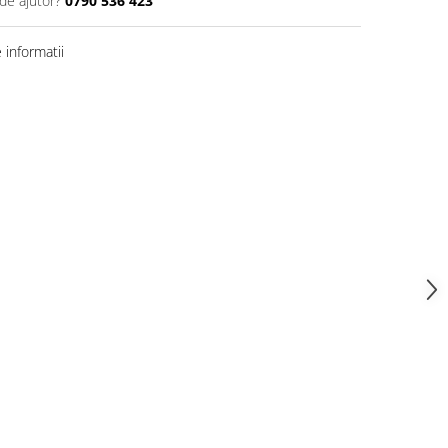
de ajutor?
0790 536 423
informatii