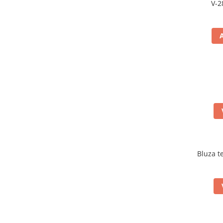
V-2
Bluza t