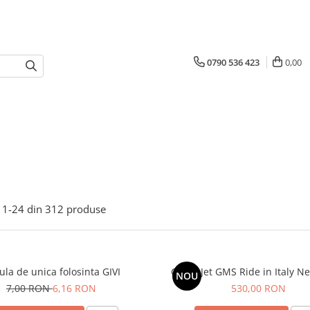
0790 536 423
0,00
1-
24
din
312
produse
ula de unica folosinta GIVI
Casca Jet GMS Ride in Italy N
NOU
7,00 RON
6,16 RON
530,00 RON