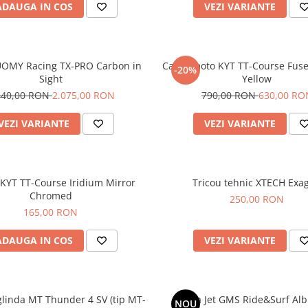
ADAUGA IN COS
VEZI VARIANTE
UOMY Racing TX-PRO Carbon in
Casca moto KYT TT-Course Fuse
-20%
Sight
Yellow
440,00 RON
2.075,00 RON
790,00 RON
630,00 RO
VEZI VARIANTE
VEZI VARIANTE
 KYT TT-Course Iridium Mirror
Tricou tehnic XTECH Exa
Chromed
250,00 RON
165,00 RON
ADAUGA IN COS
VEZI VARIANTE
glinda MT Thunder 4 SV (tip MT-
Casca Jet GMS Ride&Surf Alb
NOU