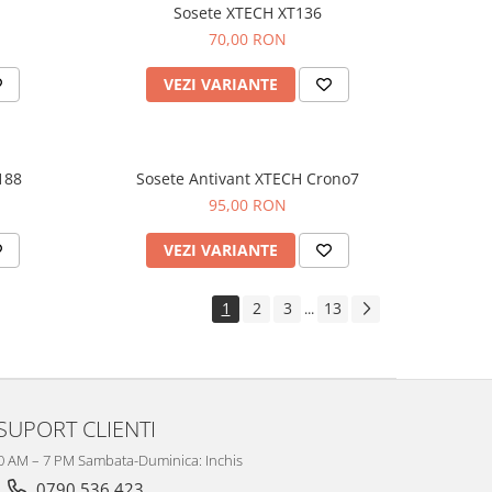
Sosete XTECH XT136
70,00 RON
VEZI VARIANTE
188
Sosete Antivant XTECH Crono7
95,00 RON
VEZI VARIANTE
1
2
3
13
...
SUPORT CLIENTI
10 AM – 7 PM Sambata-Duminica: Inchis
0790 536 423