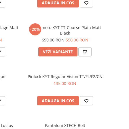
ADAUGA IN COS
lage Matt
Casca moto KYT TT-Course Plain Matt
-20%
Black
N
690,00 RON
550,00 RON
VEZI VARIANTE
gon
Pinlock KYT Regular Vision TT/FL/F2/CN
135,00 RON
ADAUGA IN COS
 Lucios
Pantaloni XTECH Bolt