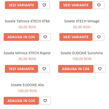
Imbracaminte Functionala
Copii
Chei si butuci
Geci si imbracaminte termica
VEZI VARIANTE
VEZI VARIANTE
Ghete si Cizme
Cadouri
Suporturi telefon
Casti Snowboard/Ski
Manusi Moto
Cadouri
Brelocuri
Accesorii
Sosete Tehnice XTECH XT84
Sosete XTECH Vintage
Huse Moto
65,00 RON
65,00 RON
Protectii
Accesorii moto
GIRL POWER
ADAUGA IN COS
VEZI VARIANTE
Cadouri
Deflectoare
Parbriz universal
Sosete tehnice XTECH Raptor
Sosete EUDOXIE Sunshine
Proiectoare
85,00 RON
100,00 RON
Cadouri
VEZI VARIANTE
ADAUGA IN COS
Sosete EUDOXIE Alix
100,00 RON
ADAUGA IN COS