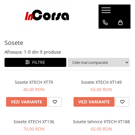
Echipamente Moto
Accesorii Moto
Echipamente Sportive
Streetwear
Incorsa
Barbati
Sisteme de comunicatie
Sporturi Montane
Barbati
Contact
Sosete
Casti
CARDO SYSTEMS
Barbati
Sosete
Despre noi
Geci si Jachete
Utile
Femei
Manusi
Livrare
Afiseaza:
1-
9
din
9
produse
Pantaloni
Copii
Accesorii
Antifurt
Retur
FILTRE
Imbracaminte Functionala
Ciclism si Alergare
Geci
Genti moto
Ghete si Cizme
Incaltaminte
Femei
Topcase
Manusi
Femei
Sosete XTECH XT79
Sosete XTECH XT149
Barbati
Rezervor
Accesorii
40,00 RON
65,00 RON
Copii
Sosete
Impermeabile
Protectii
Outdoor
Manusi
Piese fixare
VEZI VARIANTE
VEZI VARIANTE
Femei
Accesorii
Barbati
Laterale
Casti
Geci
Femei
Textil
Geci si Jachete
Incaltaminte
Sosete XTECH XT136
Sosete tehnice XTECH XT188
Copii
Accesorii
70,00 RON
65,00 RON
Pantaloni
Imbracaminte
Snowboard/Ski
Placi fixare