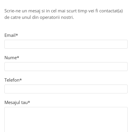
Imbracaminte Functionala
Copii
Chei si butuci
Geci si imbracaminte termica
Ghete si Cizme
Scrie-ne un mesaj si in cel mai scurt timp vei fi contactat(a)
Cadouri
Suporturi telefon
Casti Snowboard/Ski
de catre unul din operatorii nostri.
Manusi Moto
Cadouri
Brelocuri
Accesorii
Huse Moto
Protectii
Email*
Accesorii moto
GIRL POWER
Cadouri
Deflectoare
Parbriz universal
Nume*
Proiectoare
Cadouri
Telefon*
Mesajul tau*