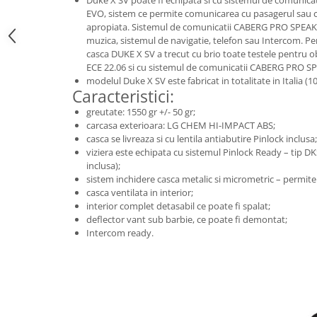
Duke X SV poate fi echipata si cu sistemul de comunic
EVO, sistem ce permite comunicarea cu pasagerul sau cu 
apropiata. Sistemul de comunicatii CABERG PRO SPEAK E
muzica, sistemul de navigatie, telefon sau Intercom. P
casca DUKE X SV a trecut cu brio toate testele pentru 
ECE 22.06 si cu sistemul de comunicatii CABERG PRO S
modelul Duke X SV este fabricat in totalitate in Italia 
Caracteristici:
greutate: 1550 gr +/- 50 gr;
carcasa exterioara: LG CHEM HI-IMPACT ABS;
casca se livreaza si cu lentila antiabutire Pinlock inclusa;
viziera este echipata cu sistemul Pinlock Ready – tip DK
inclusa);
sistem inchidere casca metalic si micrometric – permite l
casca ventilata in interior;
interior complet detasabil ce poate fi spalat;
deflector vant sub barbie, ce poate fi demontat;
Intercom ready.