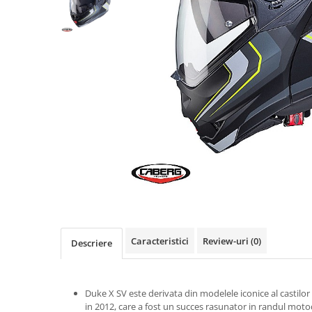
Imbracaminte Functionala
Copii
Chei si butuci
Geci si imbracaminte termica
Ghete si Cizme
Cadouri
Suporturi telefon
Casti Snowboard/Ski
Manusi Moto
Cadouri
Brelocuri
Accesorii
Huse Moto
Protectii
Accesorii moto
GIRL POWER
Cadouri
Deflectoare
Parbriz universal
Proiectoare
Cadouri
Caracteristici
Review-uri
(0)
Descriere
Duke X SV este derivata din modelele iconice al castilor
in 2012, care a fost un succes rasunator in randul motoci