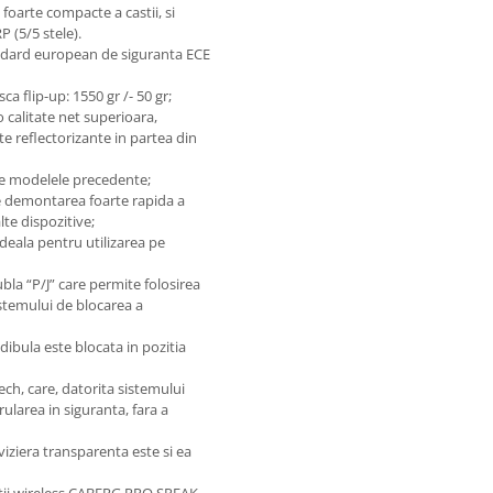
 foarte compacte a castii, si
 (5/5 stele).
ndard european de siguranta ECE
a flip-up: 1550 gr /- 50 gr;
o calitate net superioara,
 reflectorizante in partea din
 de modelele precedente;
e demontarea foarte rapida a
lte dispozitive;
deala pentru utilizarea pe
la “P/J” care permite folosirea
sistemului de blocarea a
dibula este blocata in pozitia
ech, care, datorita sistemului
 rularea in siguranta, fara a
 viziera transparenta este si ea