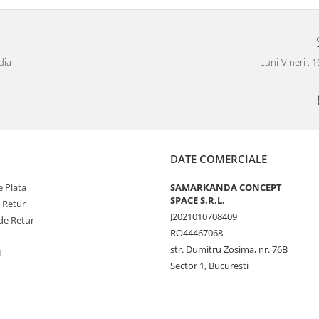
dia
Luni-Vineri : 
DATE COMERCIALE
 Plata
SAMARKANDA CONCEPT
SPACE S.R.L.
e Retur
J2021010708409
de Retur
RO44467068
str. Dumitru Zosima, nr. 76B
L
Sector 1, Bucuresti