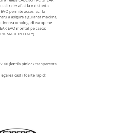
atii wireless CABERG PRO SPEAK
alt rider aflat la o distanta
VO permite acces facil la
entru a asigura siguranta maxima,
obtinerea omologarii europene
PEAK EVO montat pe casca;
(100% MADE IN ITALY).
S166 (lentila pinlock tranparenta
egarea castii foarte rapid;