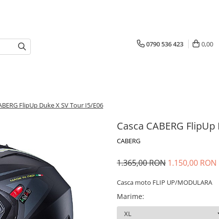
0790 536 423
0,00
ABERG FlipUp Duke X SV Tour I5/E06
Casca CABERG FlipUp 
CABERG
1.365,00 RON
1.150,00 RON
Casca moto FLIP UP/MODULARA
Marime
: