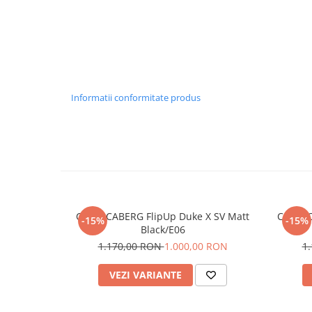
Informatii conformitate produs
Casca CABERG FlipUp Duke X SV Matt
Casca 
-15%
-15%
Black/E06
1.170,00 RON
1.000,00 RON
1
VEZI VARIANTE