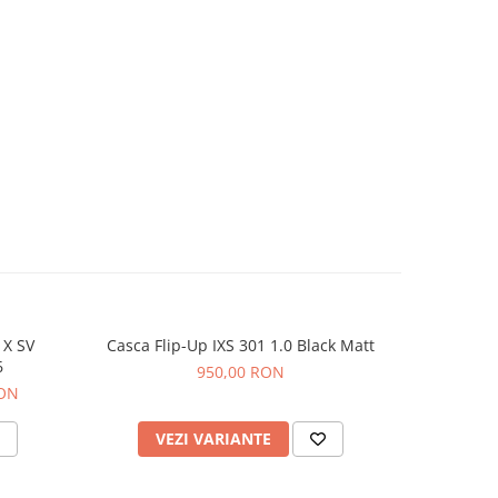
 X SV
Casca Flip-Up IXS 301 1.0 Black Matt
Casca 
6
950,00 RON
RON
VEZI VARIANTE
V