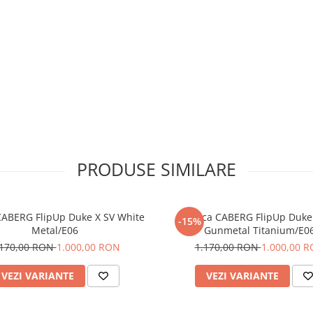
PRODUSE SIMILARE
CABERG FlipUp Duke X SV White
Casca CABERG FlipUp Duke
-15%
Metal/E06
Gunmetal Titanium/E0
.170,00 RON
1.000,00 RON
1.170,00 RON
1.000,00 
VEZI VARIANTE
VEZI VARIANTE