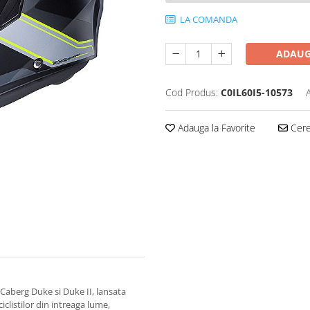
LA COMANDA
ADAUG
Cod Produs:
C0IL60I5-10573
Adauga la Favorite
Cere 
 Caberg Duke si Duke II, lansata
clistilor din intreaga lume,