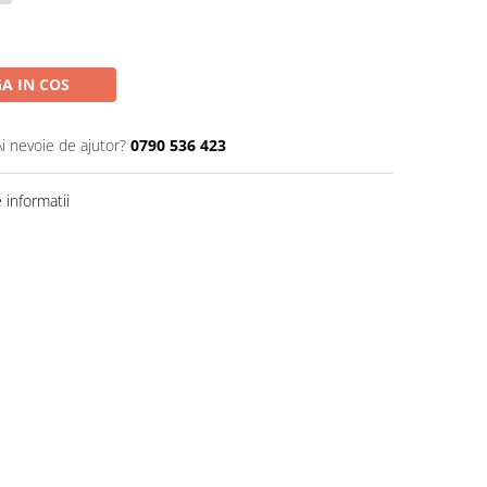
A IN COS
Ai nevoie de ajutor?
0790 536 423
informatii