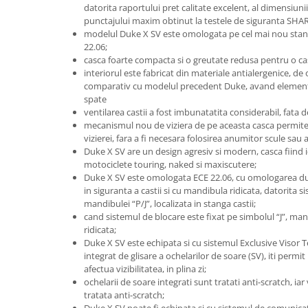
datorita raportului pret calitate excelent, al dimensiunii
punctajului maxim obtinut la testele de siguranta SHARP
modelul Duke X SV este omologata pe cel mai nou sta
22.06;
casca foarte compacta si o greutate redusa pentru o casc
interiorul este fabricat din materiale antialergenice, de 
comparativ cu modelul precedent Duke, avand elemente
spate
ventilarea castii a fost imbunatatita considerabil, fata
mecanismul nou de viziera de pe aceasta casca permit
vizierei, fara a fi necesara folosirea anumitor scule sau a
Duke X SV are un design agresiv si modern, casca fiind i
motociclete touring, naked si maxiscutere;
Duke X SV este omologata ECE 22.06, cu omologarea dub
in siguranta a castii si cu mandibula ridicata, datorita 
mandibulei “P/J”, localizata in stanga castii;
cand sistemul de blocare este fixat pe simbolul “J”, man
ridicata;
Duke X SV este echipata si cu sistemul Exclusive Visor T
integrat de glisare a ochelarilor de soare (SV), iti permit
afectua vizibilitatea, in plina zi;
ochelarii de soare integrati sunt tratati anti-scratch, iar
tratata anti-scratch;