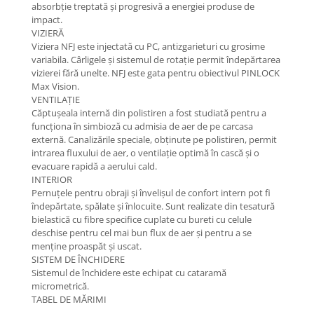
absorbție treptată și progresivă a energiei produse de
impact.
VIZIERĂ
Viziera NFJ este injectată cu PC, antizgarieturi cu grosime
variabila. Cârligele și sistemul de rotație permit îndepărtarea
vizierei fără unelte. NFJ este gata pentru obiectivul PINLOCK
Max Vision.
VENTILAȚIE
Căptușeala internă din polistiren a fost studiată pentru a
funcționa în simbioză cu admisia de aer de pe carcasa
externă. Canalizările speciale, obținute pe polistiren, permit
intrarea fluxului de aer, o ventilație optimă în cască și o
evacuare rapidă a aerului cald.
INTERIOR
Pernuțele pentru obraji și învelișul de confort intern pot fi
îndepărtate, spălate și înlocuite. Sunt realizate din tesatură
bielastică cu fibre specifice cuplate cu bureti cu celule
deschise pentru cel mai bun flux de aer și pentru a se
menține proaspăt și uscat.
SISTEM DE ÎNCHIDERE
Sistemul de închidere este echipat cu cataramă
micrometrică.
TABEL DE MĂRIMI