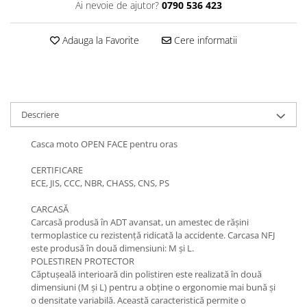
Ai nevoie de ajutor?
0790 536 423
Adauga la Favorite
Cere informatii
Descriere
Casca moto OPEN FACE pentru oras
CERTIFICARE
ECE, JIS, CCC, NBR, CHASS, CNS, PS
CARCASĂ
Carcasă produsă în ADT avansat, un amestec de rășini
termoplastice cu rezistență ridicată la accidente. Carcasa NFJ
este produsă în două dimensiuni: M și L.
POLESTIREN PROTECTOR
Căptușeală interioară din polistiren este realizată în două
dimensiuni (M și L) pentru a obține o ergonomie mai bună și
o densitate variabilă. Această caracteristică permite o