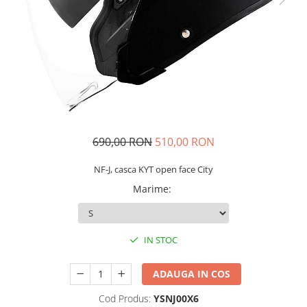
Imbracaminte Functionala
Copii
Chei si butuci
Geci si imbracaminte termica
Ghete si Cizme
Cadouri
Suporturi telefon
Casti Snowboard/Ski
Manusi Moto
Cadouri
Brelocuri
Accesorii
Huse Moto
Protectii
Accesorii moto
GIRL POWER
Cadouri
Deflectoare
Parbriz universal
690,00 RON
510,00 RON
Proiectoare
Cadouri
NF-J, casca KYT open face City
Marime
:
IN STOC
ADAUGA IN COS
Cod Produs:
YSNJ00X6