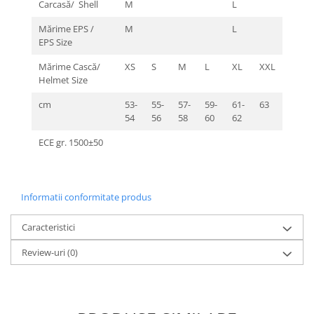
Carcasă/ Shell
M
L
Mărime EPS /
M
L
EPS Size
Mărime Cască/
XS
S
M
L
XL
XXL
Helmet Size
cm
53-
55-
57-
59-
61-
63
54
56
58
60
62
ECE gr. 1500±50
Informatii conformitate produs
Caracteristici
Review-uri
(0)