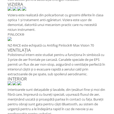
VIZIERA
Viziera este realizată din policarbonat cu grosimi diferite în clasa
optica 1 și tratament anti-zgârieturi. Viziera este ușor de
demontat, datorită unui mecanism practic care nu necesită
niciun instrument.
PINLOCK®
NZ-RACE este echipată cu Antifog Pinlock® Max Vision 70
VENTILAȚIA
Polistirenul intern este studiat pentru a funcționa în simbioză cu
3 prize de aer frontale pe carcasă. Canalele speciale de pe EPS
permit un flux de aer non-stop, asigurând o ventilație perfectă în
interiorul căștii și o evacuare rapidă a aerului cald prin
extractoarele de pe spate, sub spoilerul aerodinamic.
INTERIOR
Interioarele sunt detașabile și lavabile, din țesături fine și moi din
fibră care, împreună cu bureți speciali, ușurează fluxul de aer,
menținând uscată și proaspătă partea în contact cu fața. Bureții
pentru obraji sunt gata pentru căști Bluetooth, au sistem de
urgență pentru a le îndepărta rapid în caz de nevoie și au
predispoziție pentru ochelari .