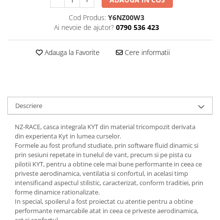
Cod Produs:
Y6NZ00W3
Ai nevoie de ajutor?
0790 536 423
Adauga la Favorite
Cere informatii
Descriere
NZ-RACE, casca integrala KYT din material tricompozit derivata
din experienta Kyt in lumea curselor.
Formele au fost profund studiate, prin software fluid dinamic si
prin sesiuni repetate in tunelul de vant, precum si pe pista cu
pilotii KYT, pentru a obtine cele mai bune performante in ceea ce
priveste aerodinamica, ventilatia si confortul, in acelasi timp
intensificand aspectul stilistic, caracterizat, conform traditiei, prin
forme dinamice rationalizate.
In special, spoilerul a fost proiectat cu atentie pentru a obtine
performante remarcabile atat in ​​ceea ce priveste aerodinamica,
cat si confortul.