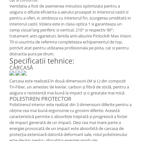
Ventilatia a fost de asemenea minutios optimizata pentru a
asigura o difuzie eficienta a aerului proaspat in interiorul castii si
pentru a oferi, in simbioza cu interiorul fin, scurgerea umiditatii in
interiorul castii. Viziera este in clasa optica 1 si garanteaza un
camp vizual larg periferic si vertical, 210° si respectiv 90°;
tratament anti-zgarieturi, lentila anti-aburire Pinlock® Max Vision
70 si usurinta de referinta completeaza echipamentul de top,
potrivit atat pentru utilizarea profesionala pe pista, cat si pentru
distractia pura pe drum.
Specificatii tehnice:
CARCASĂ
Carcasa este realizată în două dimensiuni (M și L) din compozit
Tri-Fiber, un amestec de kevlar, carbon și fibră de sticlă, pentru a
asigura o rezistență mai bună la impact și o greutate mai mică.
POLESTIREN PROTECTOR
Polistirenul interior este realizat din 3 dimensiuni diferite pentru a
obține cea mai bună ergonomie cu grosimi diferite. Această
caracteristică permite o absorbție treptată și progresivă a forței
de impact generată de un impact. Deși cea mai mare parte a
energiei provocată de un impact este absorbită de carcasa de
protecția exterioară datorită deformarii sale, rolul polistirenului
este decisiv pentru absorbția energiei reziduale.