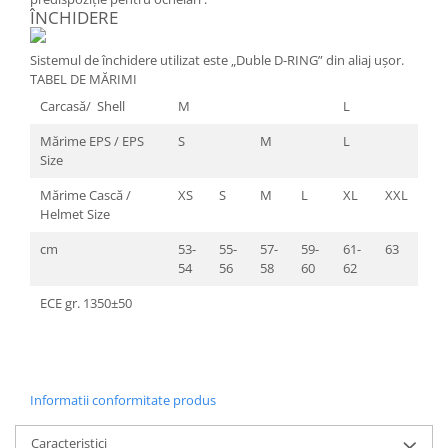
ÎNCHIDERE
Sistemul de închidere utilizat este „Duble D-RING” din aliaj ușor.
TABEL DE MĂRIMI
Carcasă/ Shell
M
L
Mărime EPS / EPS
S
M
L
Size
Mărime Cască /
XS
S
M
L
XL
XXL
Helmet Size
cm
53-
55-
57-
59-
61-
63
54
56
58
60
62
ECE gr. 1350±50
Informatii conformitate produs
Caracteristici