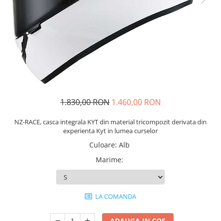
Imbracaminte Functionala
Copii
Chei si butuci
Geci si imbracaminte termica
Ghete si Cizme
Cadouri
Suporturi telefon
Casti Snowboard/Ski
Manusi Moto
Cadouri
Brelocuri
Accesorii
Huse Moto
Protectii
Accesorii moto
GIRL POWER
Cadouri
Deflectoare
Parbriz universal
1.830,00 RON
1.460,00 RON
Proiectoare
Cadouri
NZ-RACE, casca integrala KYT din material tricompozit derivata din
experienta Kyt in lumea curselor
Culoare
:
Alb
Marime
:
LA COMANDA
ADAUGA IN COS