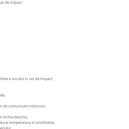
caz de impact.
btie a socului in caz de impact;
ala;
m de comunicatii Intercom;
em inchis/deschis;
reduce temperatura si umiditatea;
aerului;