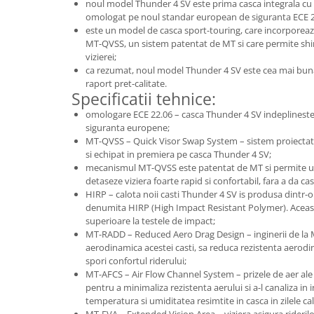
noul model Thunder 4 SV este prima casca integrala cu o
omologat pe noul standar european de siguranta ECE 2
este un model de casca sport-touring, care incorporeaz
MT-QVSS, un sistem patentat de MT si care permite sh
vizierei;
ca rezumat, noul model Thunder 4 SV este cea mai buna 
raport pret-calitate.
Specificatii tehnice:
omologare ECE 22.06 – casca Thunder 4 SV indeplineste 
siguranta europene;
MT-QVSS – Quick Visor Swap System – sistem proiectat 
si echipat in premiera pe casca Thunder 4 SV;
mecanismul MT-QVSS este patentat de MT si permite uti
detaseze viziera foarte rapid si confortabil, fara a da cas
HIRP – calota noii casti Thunder 4 SV is produsa dintr-
denumita HIRP (High Impact Resistant Polymer). Aceast
superioare la testele de impact;
MT-RADD – Reduced Aero Drag Design – inginerii de la 
aerodinamica acestei casti, sa reduca rezistenta aerodin
spori confortul riderului;
MT-AFCS – Air Flow Channel System – prizele de aer al
pentru a minimaliza rezistenta aerului si a-l canaliza in 
temperatura si umiditatea resimtite in casca in zilele c