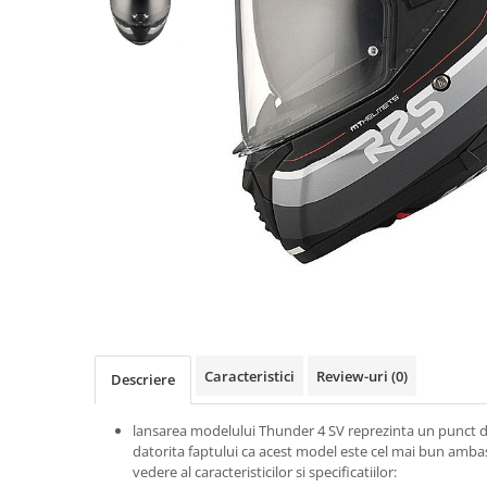
Imbracaminte Functionala
Copii
Chei si butuci
Geci si imbracaminte termica
Ghete si Cizme
Cadouri
Suporturi telefon
Casti Snowboard/Ski
Manusi Moto
Cadouri
Brelocuri
Accesorii
Huse Moto
Protectii
Accesorii moto
GIRL POWER
Cadouri
Deflectoare
Parbriz universal
Proiectoare
Cadouri
Caracteristici
Review-uri
(0)
Descriere
lansarea modelului Thunder 4 SV reprezinta un punct d
datorita faptului ca acest model este cel mai bun amba
vedere al caracteristicilor si specificatiilor: