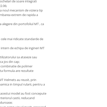
chelari de soare integrati
2.06;
a noul mecanism de viziera tip
imbarea extrem de rapida a
alegere din portofoliul MT , ca
cele mai ridicate standarde de
intern de echipa de ingineri MT
lizatorului sa ataseze sau
ca jos din cap;
o combinatie de polimer
a formula are rezultate
MT Helmets au reusit, prin
amica in timpul rularii, pentru a
e acestui model au fost concepute
interiorul castii, reducand
alduroase;