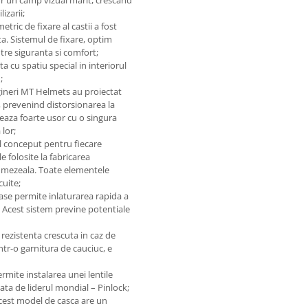
or un camp vizual marit, crescand
izarii;
ic de fixare al castii a fost
ta. Sistemul de fixare, optim
ntre siguranta si comfort;
 cu spatiu special in interiorul
;
ineri MT Helmets au proiectat
a, prevenind distorsionarea la
neaza foarte usor cu o singura
 lor;
ial conceput pentru fiecare
 folosite la fabricarea
n umezeala. Toate elementele
cuite;
se permite inlaturarea rapida a
nt. Acest sistem previne potentiale
 rezistenta crescuta in caz de
intr-o garnitura de cauciuc, e
rmite instalarea unei lentile
ata de liderul mondial – Pinlock;
 acest model de casca are un