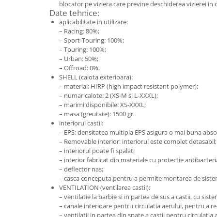
blocator pe viziera care previne deschiderea vizierei in 
Date tehnice:
aplicabilitate in utilizare:
– Racing: 80%;
– Sport-Touring: 100%;
– Touring: 100%;
– Urban: 50%;
– Offroad: 0%.
SHELL (calota exterioara):
– material: HIRP (high impact resistant polymer);
– numar calote: 2 (XS-M si L-XXXL);
– marimi disponibile: XS-XXXL;
– masa (greutate): 1500 gr.
interiorul castii:
– EPS: densitatea multipla EPS asigura o mai buna absor
– Removable interior: interiorul este complet detasabil;
– interiorul poate fi spalat;
– interior fabricat din materiale cu protectie antibacteri
– deflector nas;
– casca conceputa pentru a permite montarea de siste
VENTILATION (ventilarea castii):
– ventilatie la barbie si in partea de sus a castii, cu sist
– canale interioare pentru circulatia aerului, pentru a 
– ventilatii in partea din spate a castii pentru circulatia 