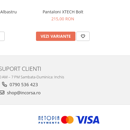
Albastru
Pantaloni XTECH Bolt
Casca moto
-20%
215,00 RON
79
VEZI VARIANTE
V
SUPORT CLIENTI
10 AM – 7 PM Sambata-Duminica: Inchis
0790 536 423
shop@incorsa.ro