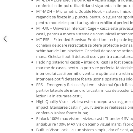
MT-EVA – Extended Vision Area – viziera asigura rideril
confortul in timpul utilizarii dar si siguranta in timpul util
MT-MDH – Micrometric Double Hook – sistemul micrometr
regandit sa fixeze in 2 puncte, pentru o siguranta spori
pentru modelele sport-turing, ofera echilibrul perfect i
MT-UIC – Universal Intercom Cage – casca este prevazuta
castii, pentru a monta sisteme de comunicatii Intercom
MT-ESP – Extended Sunvisor Protection – echipa de ing
ochelarii de soare retractabili sa ofere protectie extins
schimbari de luminiozitate. Ochelarii de soare se actio
mana. Ochelarii pot fi detasati usor, pentru curaratarea
Padding (interiorul castii) – interiorul castii a fost spec
marime de casca, pentru o potrivire perfecta. Materialele
interiorului castii permit o ventilare optima si nu reti
interioare pot fi detasate foarte usor si spalate sau inlo
ERS – Emergency Release System – sistemul Quick Relea
partilor laterale ale interiorului castii, in caz de accide
leziuni la inlaturarea castii;
High Quality Visor – viziera este conceputa sa asigure o
impact. Etansarea castii in jurul vizierei se realizeaza pr
confera o izolare foarte buna;
Pinlock 100% max vision – viziera castii Thunder 4 SV pe
antiaburire 100% MAX Vision (camp vizual marit), fabric
Built-in Visor Lock – cu un sistem simplu, dar eficient,