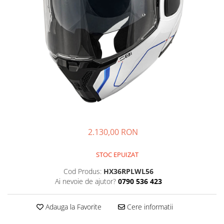
Imbracaminte Functionala
Copii
Chei si butuci
Geci si imbracaminte termica
Ghete si Cizme
Cadouri
Suporturi telefon
Casti Snowboard/Ski
Manusi Moto
Cadouri
Brelocuri
Accesorii
Huse Moto
Protectii
Accesorii moto
GIRL POWER
Cadouri
Deflectoare
Parbriz universal
Proiectoare
Cadouri
2.130,00 RON
STOC EPUIZAT
Cod Produs:
HX36RPLWL56
Ai nevoie de ajutor?
0790 536 423
Adauga la Favorite
Cere informatii