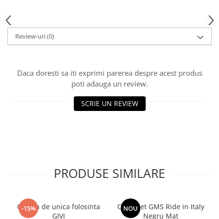
Review-uri
(0)
Daca doresti sa iti exprimi parerea despre acest produs
poti adauga un review.
SCRIE UN REVIEW
PRODUSE SIMILARE
Cagula de unica folosinta
Casca Jet GMS Ride in Italy
-15%
NOU
GIVI
Negru Mat