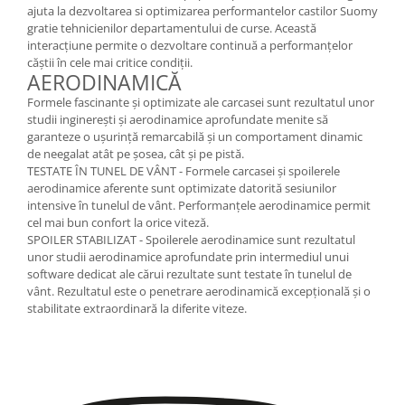
ajuta la dezvoltarea si optimizarea performantelor castilor Suomy
gratie tehnicienilor departamentului de curse. Această
interacțiune permite o dezvoltare continuă a performanțelor
căștii în cele mai critice condiții.
AERODINAMICĂ
Formele fascinante și optimizate ale carcasei sunt rezultatul unor
studii inginerești și aerodinamice aprofundate menite să
garanteze o ușurință remarcabilă și un comportament dinamic
de neegalat atât pe șosea, cât și pe pistă.
TESTATE ÎN TUNEL DE VÂNT -
Formele carcasei și spoilerele
aerodinamice aferente sunt optimizate datorită sesiunilor
intensive în tunelul de vânt. Performanțele aerodinamice permit
cel mai bun confort la orice viteză.
SPOILER STABILIZAT -
Spoilerele aerodinamice sunt rezultatul
unor studii aerodinamice aprofundate prin intermediul unui
software dedicat ale cărui rezultate sunt testate în tunelul de
vânt. Rezultatul este o penetrare aerodinamică excepțională și o
stabilitate extraordinară la diferite viteze.