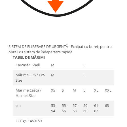
SISTEM DE ELIBERARE DE URGENȚĂ - Echipat cu bureti pentru
obraji cu sistem de îndepărtare rapidă
TABEL DE MĂRIMI
Carcasă/ Shell
M
L
Mărime EPS / EPS
M
L
Size
Mărime Cască /
XS
S
M
L
XL
XXL
Helmet Size
cm
53-
55-
57-
59-
61-
63
54
56
58
60
62
ECE gr. 1450±50