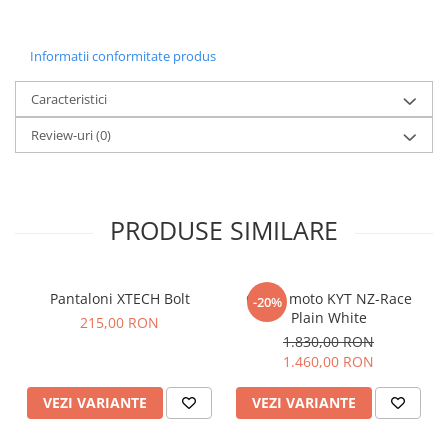
Informatii conformitate produs
Caracteristici
Review-uri
(0)
PRODUSE SIMILARE
Pantaloni XTECH Bolt
Casca moto KYT NZ-Race
-20%
Plain White
215,00 RON
1.830,00 RON
1.460,00 RON
VEZI VARIANTE
VEZI VARIANTE