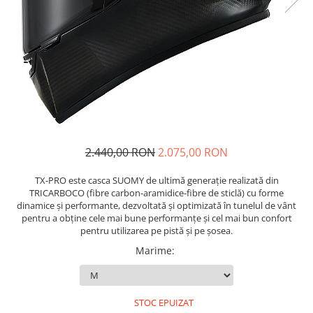
Imbracaminte Functionala
Copii
Chei si butuci
Geci si imbracaminte termica
Ghete si Cizme
Cadouri
Suporturi telefon
Casti Snowboard/Ski
Manusi Moto
Cadouri
Brelocuri
Accesorii
Huse Moto
Protectii
Accesorii moto
GIRL POWER
Cadouri
Deflectoare
Parbriz universal
2.440,00 RON
2.075,00 RON
Proiectoare
Cadouri
TX-PRO este casca SUOMY de ultimă generație realizată din
TRICARBOCO (fibre carbon-aramidice-fibre de sticlă) cu forme
dinamice și performante, dezvoltată și optimizată în tunelul de vânt
pentru a obține cele mai bune performanțe și cel mai bun confort
pentru utilizarea pe pistă și pe șosea.
Marime
:
STOC EPUIZAT