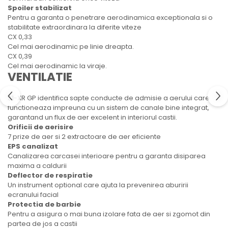
Spoiler stabilizat
Pentru a garanta o penetrare aerodinamica exceptionala si o
stabilitate extraordinara la diferite viteze
CX 0,33
Cel mai aerodinamic pe linie dreapta.
CX 0,39
Cel mai aerodinamic la viraje.
VENTILATIE
S1-XR GP identifica sapte conducte de admisie a aerului care
functioneaza impreuna cu un sistem de canale bine integrat,
garantand un flux de aer excelent in interiorul castii.
Orificii de aerisire
7 prize de aer si 2 extractoare de aer eficiente
EPS canalizat
Canalizarea carcasei interioare pentru a garanta disiparea
maxima a caldurii
Deflector de respiratie
Un instrument optional care ajuta la prevenirea aburirii
ecranului facial
Protectia de barbie
Pentru a asigura o mai buna izolare fata de aer si zgomot din
partea de jos a castii