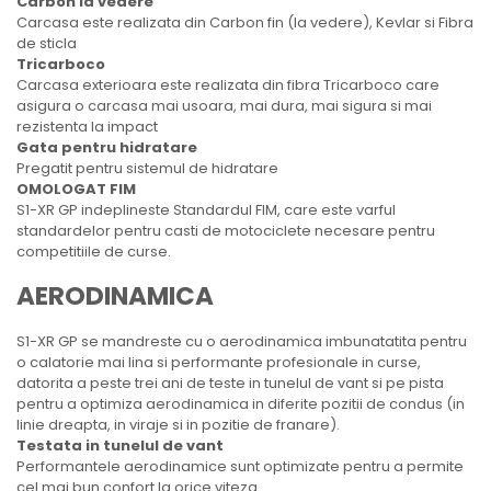
Carbon la vedere
Carcasa este realizata din Carbon fin (la vedere), Kevlar si Fibra
de sticla
Tricarboco
Carcasa exterioara este realizata din fibra Tricarboco care
asigura o carcasa mai usoara, mai dura, mai sigura si mai
rezistenta la impact
Gata pentru hidratare
Pregatit pentru sistemul de hidratare
OMOLOGAT FIM
S1-XR GP indeplineste Standardul FIM, care este varful
standardelor pentru casti de motociclete necesare pentru
competitiile de curse.
AERODINAMICA
S1-XR GP se mandreste cu o aerodinamica imbunatatita pentru
o calatorie mai lina si performante profesionale in curse,
datorita a peste trei ani de teste in tunelul de vant si pe pista
pentru a optimiza aerodinamica in diferite pozitii de condus (in
linie dreapta, in viraje si in pozitie de franare).
Testata in tunelul de vant
Performantele aerodinamice sunt optimizate pentru a permite
cel mai bun confort la orice viteza