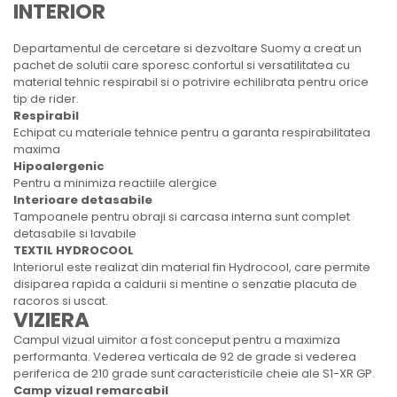
INTERIOR
Departamentul de cercetare si dezvoltare Suomy a creat un
pachet de solutii care sporesc confortul si versatilitatea cu
material tehnic respirabil si o potrivire echilibrata pentru orice
tip de rider.
Respirabil
Echipat cu materiale tehnice pentru a garanta respirabilitatea
maxima
Hipoalergenic
Pentru a minimiza reactiile alergice
Interioare detasabile
Tampoanele pentru obraji si carcasa interna sunt complet
detasabile si lavabile
TEXTIL HYDROCOOL
Interiorul este realizat din material fin Hydrocool, care permite
disiparea rapida a caldurii si mentine o senzatie placuta de
racoros si uscat.
VIZIERA
Campul vizual uimitor a fost conceput pentru a maximiza
performanta. Vederea verticala de 92 de grade si vederea
periferica de 210 grade sunt caracteristicile cheie ale S1-XR GP.
Camp vizual remarcabil