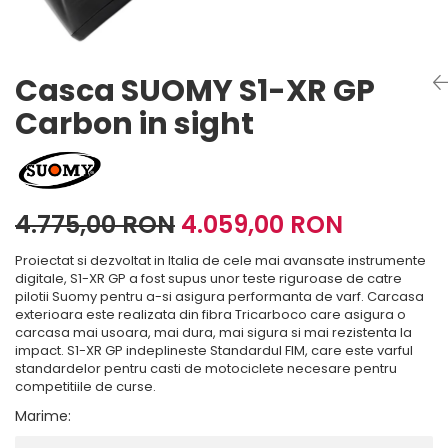
Imbracaminte Functionala
Copii
Chei si butuci
Geci si imbracaminte termica
Ghete si Cizme
Cadouri
Suporturi telefon
Casti Snowboard/Ski
Manusi Moto
Cadouri
Brelocuri
Casca SUOMY S1-XR GP
Accesorii
Huse Moto
Protectii
Carbon in sight
Accesorii moto
GIRL POWER
Cadouri
Deflectoare
Parbriz universal
4.775,00 RON
4.059,00 RON
Proiectoare
Cadouri
Proiectat si dezvoltat in Italia de cele mai avansate instrumente
digitale, S1-XR GP a fost supus unor teste riguroase de catre
pilotii Suomy pentru a-si asigura performanta de varf. Carcasa
exterioara este realizata din fibra Tricarboco care asigura o
carcasa mai usoara, mai dura, mai sigura si mai rezistenta la
impact. S1-XR GP indeplineste Standardul FIM, care este varful
standardelor pentru casti de motociclete necesare pentru
competitiile de curse.
Marime
: