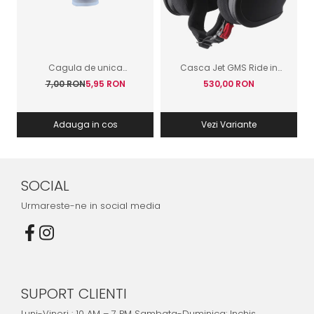
Cagula de unica
Casca Jet GMS Ride in
folosinta GIVI
Italy Negru Mat
7,00 RON
5,95 RON
530,00 RON
Adauga in cos
Vezi Variante
SOCIAL
Urmareste-ne in social media
SUPORT CLIENTI
Luni-Vineri : 10 AM – 7 PM Sambata-Duminica: Inchis