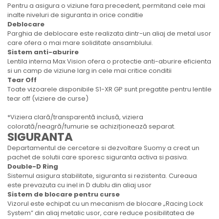
Pentru a asigura o viziune fara precedent, permitand cele mai
inalte niveluri de siguranta in orice conditie
Deblocare
Parghia de deblocare este realizata dintr-un aliaj de metal usor
care ofera o mai mare soliditate ansamblului.
Sistem anti-aburire
Lentila interna Max Vision ofera o protectie anti-aburire eficienta
si un camp de viziune larg in cele mai critice conditii
Tear Off
Toate vizoarele disponibile S1-XR GP sunt pregatite pentru lentile
tear off (viziere de curse)
*Viziera clară/transparentă inclusă, viziera
colorată/neagră/fumurie se achiziționează separat.
SIGURANTA
Departamentul de cercetare si dezvoltare Suomy a creat un
pachet de solutii care sporesc siguranta activa si pasiva.
Double-D Ring
Sistemul asigura stabilitate, siguranta si rezistenta. Cureaua
este prevazuta cu inel in D dublu din aliaj usor
Sistem de blocare pentru curse
Vizorul este echipat cu un mecanism de blocare „Racing Lock
System” din aliaj metalic usor, care reduce posibilitatea de