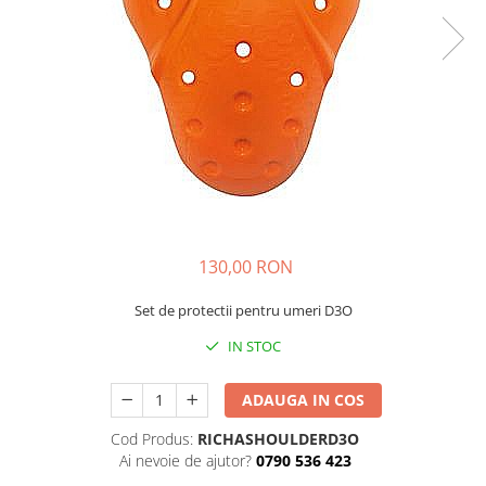
Imbracaminte Functionala
Copii
Chei si butuci
Geci si imbracaminte termica
Ghete si Cizme
Cadouri
Suporturi telefon
Casti Snowboard/Ski
Manusi Moto
Cadouri
Brelocuri
Accesorii
Huse Moto
Protectii
Accesorii moto
GIRL POWER
Cadouri
Deflectoare
Parbriz universal
Proiectoare
130,00 RON
Cadouri
Set de protectii pentru umeri D3O
IN STOC
ADAUGA IN COS
Cod Produs:
RICHASHOULDERD3O
Ai nevoie de ajutor?
0790 536 423