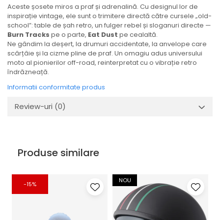
Aceste șosete miros a praf și adrenalină. Cu designul lor de
inspirație vintage, ele sunt o trimitere directă către cursele „old-
school”: table de șah retro, un fulger rebel și sloganuri directe —
Burn Tracks
pe o parte,
Eat Dust
pe cealaltă.
Ne gândim la deșert, la drumuri accidentate, la anvelope care
scârțâie și la cizme pline de praf. Un omagiu adus universului
moto al pionierilor off-road, reinterpretat cu o vibrație retro
îndrăzneață.
Informatii conformitate produs
Review-uri
(0)
Produse similare
NOU
-15%