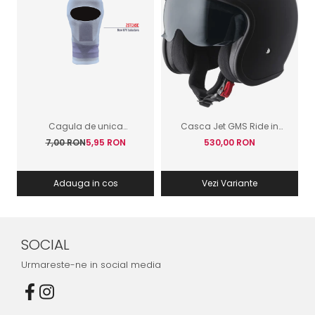
Cagula de unica
Casca Jet GMS Ride in
folosinta GIVI
Italy Negru Mat
7,00 RON
5,95 RON
530,00 RON
Adauga in cos
Vezi Variante
SOCIAL
Urmareste-ne in social media