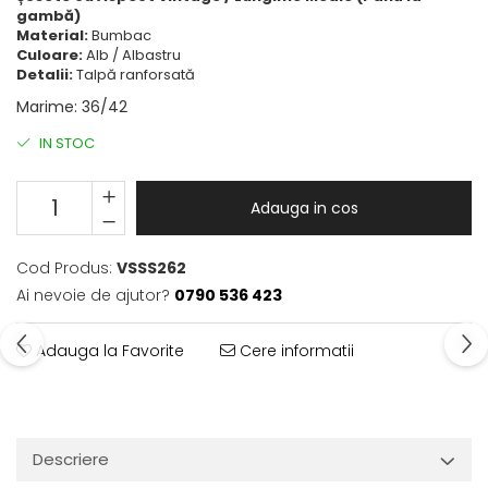
gambă)
Material:
Bumbac
Culoare:
Alb / Albastru
Detalii:
Talpă ranforsată
Marime
:
36/42
IN STOC
Adauga in cos
Cod Produs:
VSSS262
Ai nevoie de ajutor?
0790 536 423
Adauga la Favorite
Cere informatii
Descriere