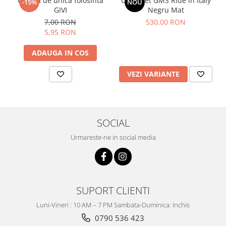
Cagula de unica folosinta
Casca Jet GMS Ride in Italy
-15%
NOU
GIVI
Negru Mat
7,00 RON
530,00 RON
5,95 RON
ADAUGA IN COS
VEZI VARIANTE
SOCIAL
Urmareste-ne in social media
SUPORT CLIENTI
Luni-Vineri : 10 AM – 7 PM Sambata-Duminica: Inchis
0790 536 423