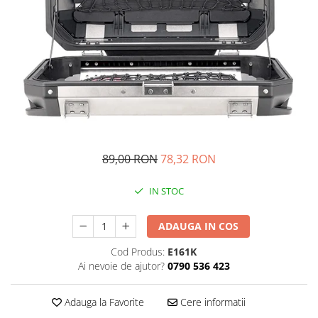
Imbracaminte Functionala
Copii
Chei si butuci
Geci si imbracaminte termica
Ghete si Cizme
Cadouri
Suporturi telefon
Casti Snowboard/Ski
Manusi Moto
Cadouri
Brelocuri
Accesorii
Huse Moto
Protectii
Accesorii moto
GIRL POWER
Cadouri
Deflectoare
Parbriz universal
Proiectoare
89,00 RON
78,32 RON
Cadouri
IN STOC
ADAUGA IN COS
Cod Produs:
E161K
Ai nevoie de ajutor?
0790 536 423
Adauga la Favorite
Cere informatii