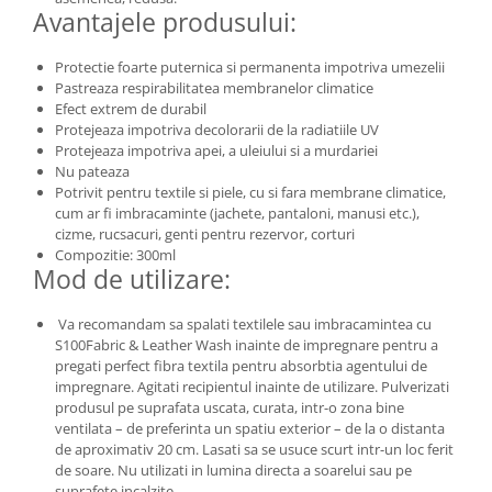
Avantajele produsului:
Protectie foarte puternica si permanenta impotriva umezelii
Pastreaza respirabilitatea membranelor climatice
Efect extrem de durabil
Protejeaza impotriva decolorarii de la radiatiile UV
Protejeaza impotriva apei, a uleiului si a murdariei
Nu pateaza
Potrivit pentru textile si piele, cu si fara membrane climatice,
cum ar fi imbracaminte (jachete, pantaloni, manusi etc.),
cizme, rucsacuri, genti pentru rezervor, corturi
Compozitie: 300ml
Mod de utilizare:
Va recomandam sa spalati textilele sau imbracamintea cu
S100Fabric & Leather Wash inainte de impregnare pentru a
pregati perfect fibra textila pentru absorbtia agentului de
impregnare. Agitati recipientul inainte de utilizare. Pulverizati
produsul pe suprafata uscata, curata, intr-o zona bine
ventilata – de preferinta un spatiu exterior – de la o distanta
de aproximativ 20 cm. Lasati sa se usuce scurt intr-un loc ferit
de soare. Nu utilizati in lumina directa a soarelui sau pe
suprafete incalzite.