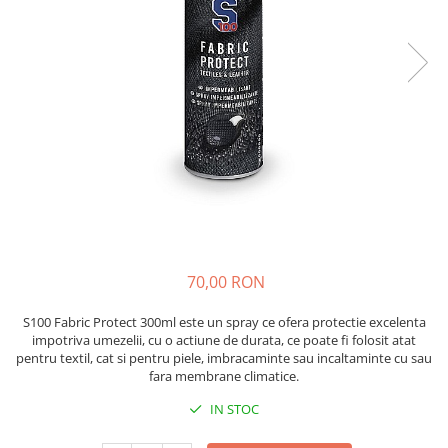
Imbracaminte Functionala
Copii
Chei si butuci
Geci si imbracaminte termica
Ghete si Cizme
Cadouri
Suporturi telefon
Casti Snowboard/Ski
Manusi Moto
Cadouri
Brelocuri
Accesorii
Huse Moto
Protectii
Accesorii moto
GIRL POWER
Cadouri
Deflectoare
Parbriz universal
Proiectoare
Cadouri
70,00 RON
S100 Fabric Protect 300ml este un spray ce ofera protectie excelenta
impotriva umezelii, cu o actiune de durata, ce poate fi folosit atat
pentru textil, cat si pentru piele, imbracaminte sau incaltaminte cu sau
fara membrane climatice.
IN STOC