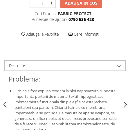
ADAUGA IN COS
Cod Produs:
FABRIC PROTECT
Ai nevoie de ajutor?
0790 536 423
Adauga la Favorite
Cere informatii
Descriere
Problema:
Oricine a fost expus vreodata la ploi neprevazute cunoaste
importanta purtarii de material textil impregnat sau
imbracaminte functionala din piele (fie ca este jacheta,
pantaloni sau pantofi). Chiar si hainele cu membrana
impermeabila se pot uda. Pe masura ce apa se evapora, se
genereaza un flux neplacut de aer rece, provocand senzatia
de a fi rece si umed. Respirabilitatea membranelor este, de
asemenea, redusa.