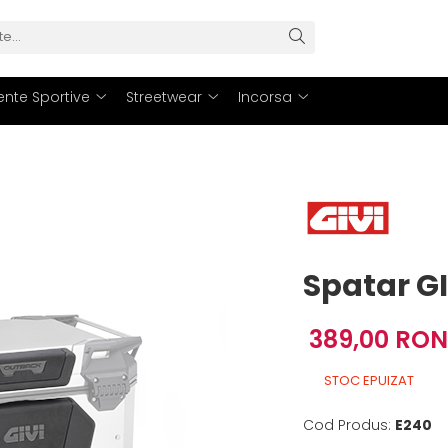
nte Sportive
Streetwear
Incorsa
Spatar GI
389,00 RON
STOC EPUIZAT
Cod Produs:
E240