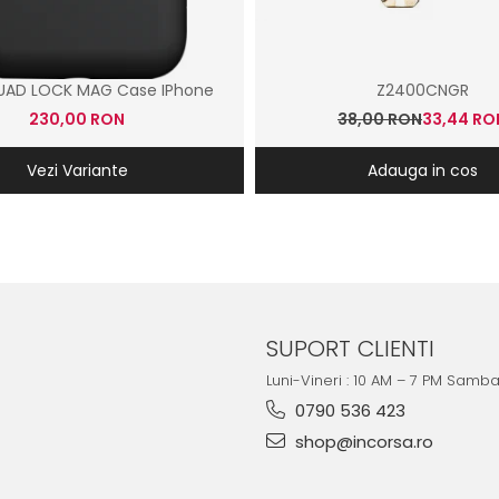
UAD LOCK MAG Case IPhone
Z2400CNGR
230,00 RON
38,00 RON
33,44 RO
Vezi Variante
Adauga in cos
SUPORT CLIENTI
Luni-Vineri : 10 AM – 7 PM Samb
0790 536 423
shop@incorsa.ro