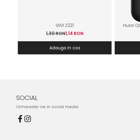
GIVI Z221
Husa Q
1,30 RON
1,14 RON
Adauga in cos
SOCIAL
Urmareste-ne in social media