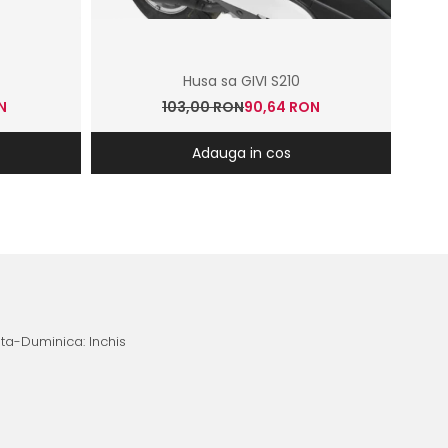
Husa sa GIVI S210
N
103,00 RON
90,64 RON
Adauga in cos
ata-Duminica: Inchis