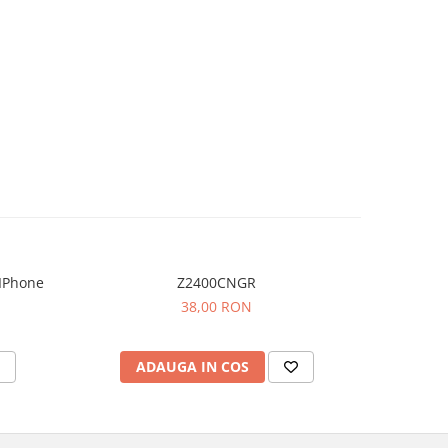
IPhone
Z2400CNGR
38,00 RON
ADAUGA IN COS
AD