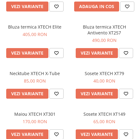
Imbracaminte Functionala
Copii
Chei si butuci
Geci si imbracaminte termica
VEZI VARIANTE
ADAUGA IN COS
Ghete si Cizme
Cadouri
Suporturi telefon
Casti Snowboard/Ski
Manusi Moto
Cadouri
Brelocuri
Accesorii
Bluza termica XTECH Elite
Bluza termica XTECH
Huse Moto
Antivento XT257
405,00 RON
Protectii
490,00 RON
Accesorii moto
GIRL POWER
Cadouri
Deflectoare
VEZI VARIANTE
VEZI VARIANTE
Parbriz universal
Proiectoare
Necktube XTECH X-Tube
Sosete XTECH XT79
Cadouri
85,00 RON
40,00 RON
VEZI VARIANTE
VEZI VARIANTE
Maiou XTECH XT301
Sosete XTECH XT149
170,00 RON
65,00 RON
VEZI VARIANTE
VEZI VARIANTE