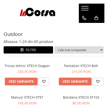
Echipamente Moto
Accesorii Moto
Echipamente Sportive
Streetwear
Incorsa
Barbati
Sisteme de comunicatie
Sporturi Montane
Barbati
Contact
Outdoor
Casti
CARDO SYSTEMS
Barbati
Sosete
Despre noi
Geci si Jachete
Utile
Femei
Manusi
Livrare
Afiseaza:
1-
24
din
60
produse
Pantaloni
Copii
Accesorii
Antifurt
Retur
FILTRE
Imbracaminte Functionala
Ciclism si Alergare
Geci
Genti moto
Ghete si Cizme
Incaltaminte
Femei
Topcase
Manusi
Femei
Tricou tehnic XTECH Exagon
Pantaloni XTECH Bolt
Barbati
Rezervor
Accesorii
250,00 RON
215,00 RON
Copii
Sosete
Impermeabile
Protectii
Outdoor
Manusi
Piese fixare
VEZI VARIANTE
VEZI VARIANTE
Femei
Accesorii
Barbati
Laterale
Casti
Geci
Femei
Textil
Geci si Jachete
Incaltaminte
Manusi XTECH XT97
Bandana XTECH XT103
Copii
Accesorii
145,00 RON
80,00 RON
Pantaloni
Imbracaminte
Snowboard/Ski
Placi fixare