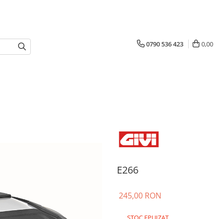
0790 536 423
0,00
E266
245,00 RON
STOC EPUIZAT