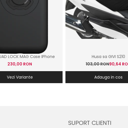
UAD LOCK MAG Case IPhone
Husa sa GIVI S210
230,00 RON
103,00 RON
90,64 R
Vezi Variante
Adauga in cos
SUPORT CLIENTI