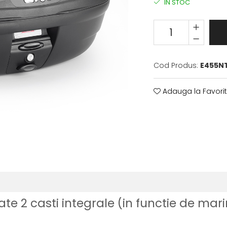
IN STOC
Cod Produs:
E455N
Adauga la Favori
tate 2 casti integrale (in functie de 