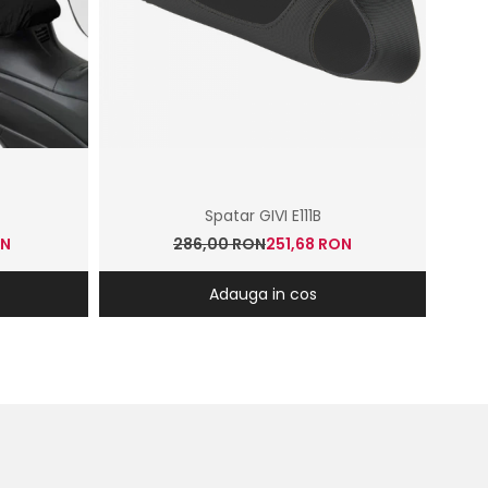
Spatar GIVI E111B
ON
286,00 RON
251,68 RON
Adauga in cos