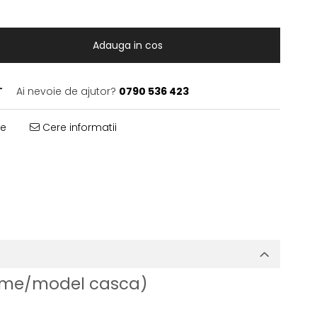
Adauga in cos
T
Ai nevoie de ajutor?
0790 536 423
te
Cere informatii
marime/model casca)