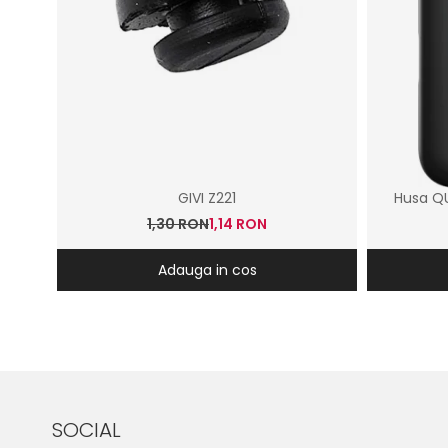
GIVI Z221
Husa Q
1,30 RON
1,14 RON
Adauga in cos
SOCIAL