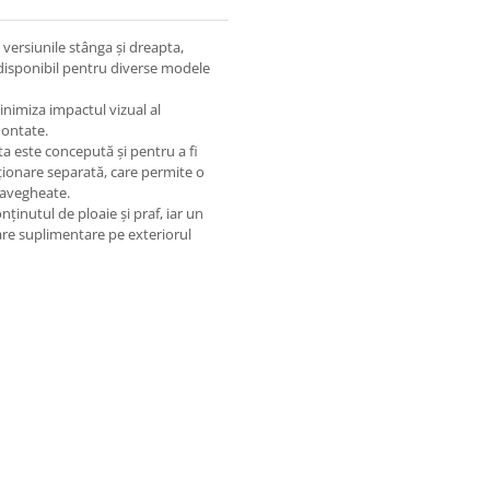
versiunile stânga și dreapta,
disponibil pentru diverse modele
nimiza impactul vizual al
montate.
ta este concepută și pentru a fi
iționare separată, care permite o
pravegheate.
ținutul de ploaie și praf, iar un
are suplimentare pe exteriorul