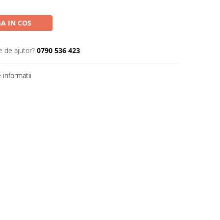
A IN COS
e de ajutor?
0790 536 423
informatii