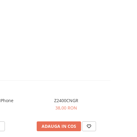
IPhone
Z2400CNGR
38,00 RON
ADAUGA IN COS
AD