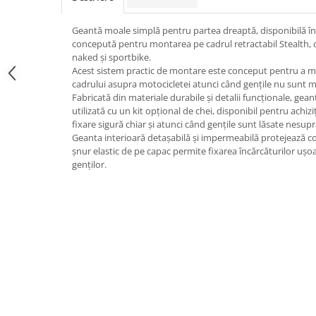
Geantă moale simplă pentru partea dreaptă, disponibilă în 
concepută pentru montarea pe cadrul retractabil Stealth, 
naked și sportbike.
Acest sistem practic de montare este conceput pentru a mi
cadrului asupra motocicletei atunci când gențile nu sunt 
Fabricată din materiale durabile și detalii funcționale, gean
utilizată cu un kit opțional de chei, disponibil pentru achiz
fixare sigură chiar și atunci când gențile sunt lăsate nesu
Geanta interioară detașabilă și impermeabilă protejează con
șnur elastic de pe capac permite fixarea încărcăturilor ușo
genților.