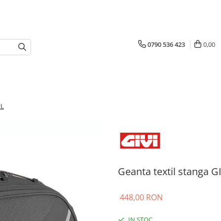
0790 536 423
0,00
2L
Geanta textil stanga G
448,00 RON
IN STOC