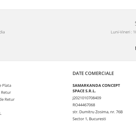
dia
Luni-Vineri : 
DATE COMERCIALE
 Plata
SAMARKANDA CONCEPT
SPACE S.R.L.
e Retur
J2021010708409
de Retur
RO44467068
str. Dumitru Zosima, nr. 76B
L
Sector 1, Bucuresti