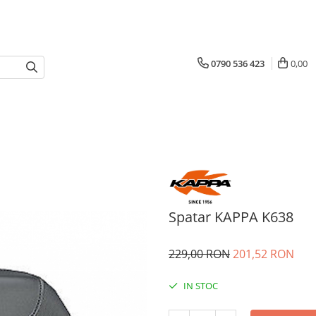
0790 536 423
0,00
Spatar KAPPA K638
229,00 RON
201,52 RON
IN STOC