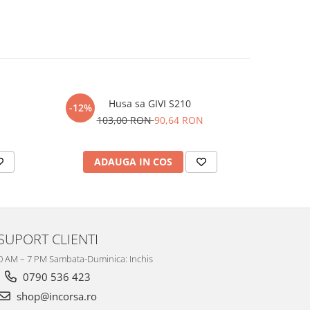
Husa sa GIVI S210
-12%
-12%
103,00 RON
90,64 RON
28
ADAUGA IN COS
AD
SUPORT CLIENTI
10 AM – 7 PM Sambata-Duminica: Inchis
0790 536 423
shop@incorsa.ro