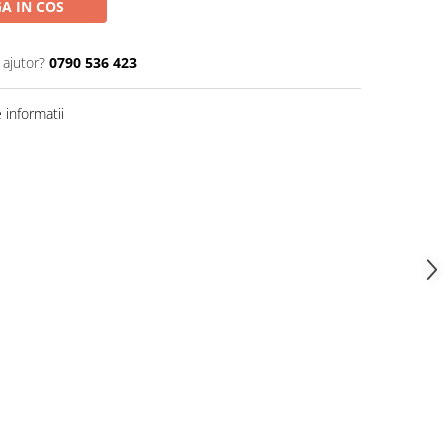
A IN COS
 ajutor?
0790 536 423
informatii