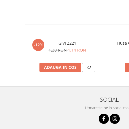
GIVI Z221
Husa 
-12%
1,30 RON
1,14 RON
ADAUGA IN COS
SOCIAL
Urmareste-ne in social me