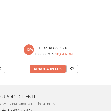
Husa sa GIVI S210
-12%
-12%
103,00 RON
90,64 RON
28
ADAUGA IN COS
AD
SUPORT CLIENTI
10 AM – 7 PM Sambata-Duminica: Inchis
0790 536 423