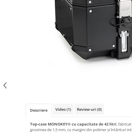
Imbracaminte Functionala
Copii
Chei si butuci
Geci si imbracaminte termica
Ghete si Cizme
Cadouri
Suporturi telefon
Casti Snowboard/Ski
Manusi Moto
Cadouri
Brelocuri
Accesorii
Huse Moto
Protectii
Accesorii moto
GIRL POWER
Cadouri
Deflectoare
Parbriz universal
Proiectoare
Cadouri
Video
(1)
Review-uri
(0)
Descriere
Top-case MONOKEY® cu capacitate de 42 litri
, fabrica
grosimea de 1,5 mm, cu margini din polimer și întărituri int