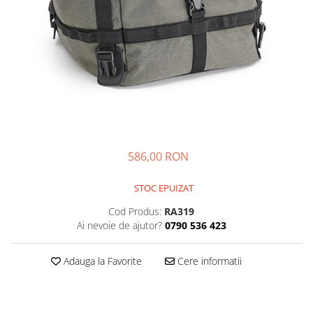
Imbracaminte Functionala
Copii
Chei si butuci
Geci si imbracaminte termica
Ghete si Cizme
Cadouri
Suporturi telefon
Casti Snowboard/Ski
Manusi Moto
Cadouri
Brelocuri
Accesorii
Huse Moto
Protectii
Accesorii moto
GIRL POWER
Cadouri
Deflectoare
Parbriz universal
Proiectoare
586,00 RON
Cadouri
STOC EPUIZAT
Cod Produs:
RA319
Ai nevoie de ajutor?
0790 536 423
Adauga la Favorite
Cere informatii