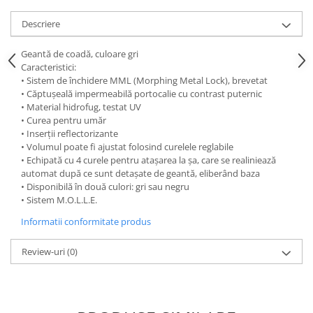
Descriere
Geantă de coadă, culoare gri
Caracteristici:
• Sistem de închidere MML (Morphing Metal Lock), brevetat
• Căptușeală impermeabilă portocalie cu contrast puternic
• Material hidrofug, testat UV
• Curea pentru umăr
• Inserții reflectorizante
• Volumul poate fi ajustat folosind curelele reglabile
• Echipată cu 4 curele pentru atașarea la șa, care se realiniează
automat după ce sunt detașate de geantă, eliberând baza
• Disponibilă în două culori: gri sau negru
• Sistem M.O.L.L.E.
Informatii conformitate produs
Review-uri
(0)