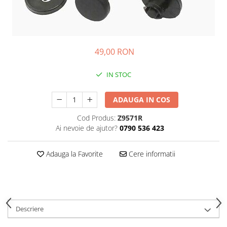
Imbracaminte Functionala
Copii
Chei si butuci
Geci si imbracaminte termica
Ghete si Cizme
Cadouri
Suporturi telefon
Casti Snowboard/Ski
Manusi Moto
Cadouri
Brelocuri
Accesorii
49,00 RON
Huse Moto
Protectii
Accesorii moto
GIRL POWER
IN STOC
Cadouri
Deflectoare
Parbriz universal
ADAUGA IN COS
Proiectoare
Cod Produs:
Z9571R
Cadouri
Ai nevoie de ajutor?
0790 536 423
Adauga la Favorite
Cere informatii
Descriere