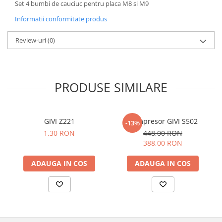
Set 4 bumbi de cauciuc pentru placa M8 si M9
Informatii conformitate produs
Review-uri
(0)
PRODUSE SIMILARE
GIVI Z221
Compresor GIVI S502
-13%
1,30 RON
448,00 RON
388,00 RON
ADAUGA IN COS
ADAUGA IN COS