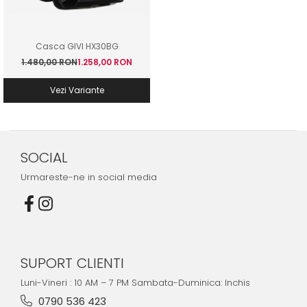
Imbracaminte Functionala
Copii
Chei si butuci
Geci si imbracaminte termica
Ghete si Cizme
Cadouri
Suporturi telefon
Casti Snowboard/Ski
Manusi Moto
Casca GIVI HX30BG
Cadouri
Brelocuri
Accesorii
1.480,00 RON
1.258,00 RON
Huse Moto
Protectii
Vezi Variante
Accesorii moto
GIRL POWER
Cadouri
Deflectoare
Parbriz universal
Proiectoare
SOCIAL
Cadouri
Urmareste-ne in social media
SUPORT CLIENTI
Luni-Vineri : 10 AM – 7 PM Sambata-Duminica: Inchis
0790 536 423