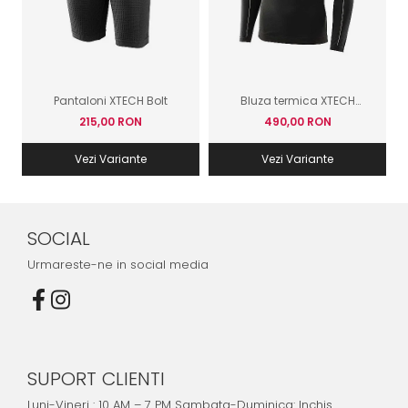
Pantaloni XTECH Bolt
Bluza termica XTECH
Antivento XT257
215,00 RON
490,00 RON
Vezi Variante
Vezi Variante
SOCIAL
Urmareste-ne in social media
SUPORT CLIENTI
Luni-Vineri : 10 AM – 7 PM Sambata-Duminica: Inchis