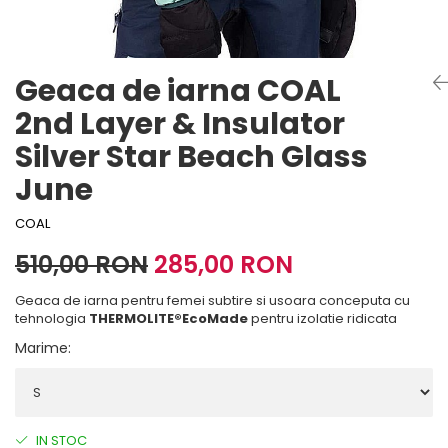
Imbracaminte Functionala
Copii
Chei si butuci
Geci si imbracaminte termica
Ghete si Cizme
Cadouri
Suporturi telefon
Casti Snowboard/Ski
Manusi Moto
Cadouri
Brelocuri
Geaca de iarna COAL
Accesorii
Huse Moto
Protectii
2nd Layer & Insulator
Accesorii moto
GIRL POWER
Silver Star Beach Glass
Cadouri
Deflectoare
June
Parbriz universal
Proiectoare
COAL
Cadouri
510,00 RON
285,00 RON
Geaca de iarna pentru femei subtire si usoara
conceputa cu
tehnologia
THERMOLITE®EcoMade
pentru izolatie ridicata
Marime
:
IN STOC