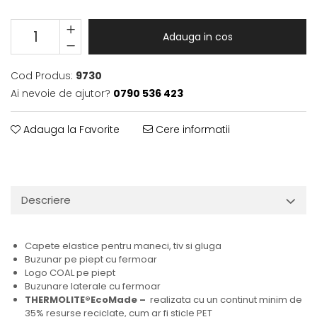
Adauga in cos
Cod Produs:
9730
Ai nevoie de ajutor?
0790 536 423
Adauga la Favorite
Cere informatii
Descriere
Capete elastice pentru maneci, tiv s
i gluga
Buzunar pe piept cu fermoar
Logo COAL pe piept
Buzunare laterale cu fermoar
THERMOLITE®EcoMade –
realizata cu un continut minim de
35% resurse reciclate, cum ar fi sticle PET