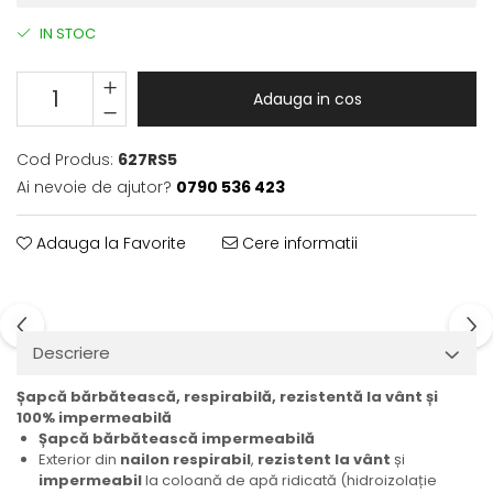
IN STOC
Adauga in cos
Cod Produs:
627RS5
Ai nevoie de ajutor?
0790 536 423
Adauga la Favorite
Cere informatii
Descriere
Șapcă bărbătească, respirabilă, rezistentă la vânt și
100% impermeabilă
Șapcă bărbătească impermeabilă
Exterior din
nailon respirabil
,
rezistent la vânt
și
impermeabil
la coloană de apă ridicată (hidroizolație