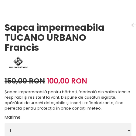
Imbracaminte Functionala
Copii
Chei si butuci
Geci si imbracaminte termica
Ghete si Cizme
Cadouri
Suporturi telefon
Casti Snowboard/Ski
Manusi Moto
Cadouri
Brelocuri
Sapca impermeabila
Accesorii
Huse Moto
Protectii
TUCANO URBANO
Accesorii moto
GIRL POWER
Francis
Cadouri
Deflectoare
Parbriz universal
Proiectoare
Cadouri
150,00 RON
100,00 RON
Șapca impermeabilă pentru bărbați, fabricată din nailon tehnic
respirabil și rezistent la vânt. Dispune de cusături sigilate,
apărători de urechi detașabile și inserții reflectorizante, fiind
perfectă pentru protecția în orice condiții meteo.
Marime
: