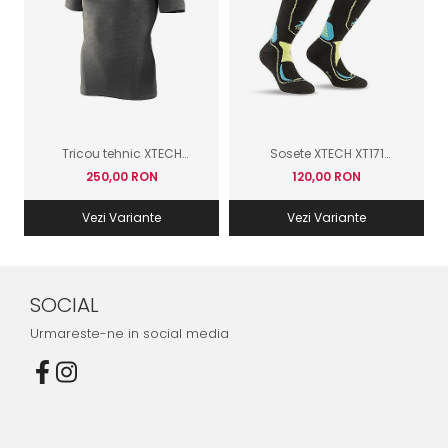
Tricou tehnic XTECH
Sosete XTECH XT171
Exagon
pentru schi
250,00 RON
120,00 RON
Vezi Variante
Vezi Variante
SOCIAL
Urmareste-ne in social media