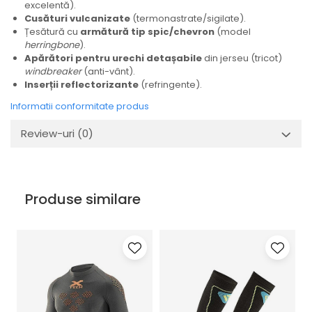
excelentă).
Cusături vulcanizate
(termonastrate/sigilate).
Țesătură cu
armătură tip spic/chevron
(model
herringbone
).
Apărători pentru urechi detașabile
din jerseu (tricot)
windbreaker
(anti-vânt).
Inserții reflectorizante
(refringente).
Informatii conformitate produs
Review-uri
(0)
Produse similare