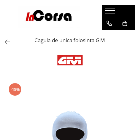
Echipamente Moto
Accesorii Moto
Echipamente Sportive
Streetwear
Incorsa
Barbati
Sisteme de comunicatie
Sporturi Montane
Barbati
Contact
Cagula de unica folosinta GIVI
Casti
CARDO SYSTEMS
Barbati
Sosete
Despre noi
Geci si Jachete
Utile
Femei
Manusi
Livrare
Pantaloni
Copii
Accesorii
Antifurt
Retur
Imbracaminte Functionala
Ciclism si Alergare
Geci
Genti moto
Ghete si Cizme
Incaltaminte
Femei
Topcase
Manusi
Femei
Barbati
Rezervor
-15%
Accesorii
Copii
Sosete
Impermeabile
Protectii
Outdoor
Manusi
Piese fixare
Femei
Accesorii
Barbati
Laterale
Casti
Geci
Femei
Textil
Geci si Jachete
Incaltaminte
Copii
Accesorii
Pantaloni
Imbracaminte
Snowboard/Ski
Placi fixare