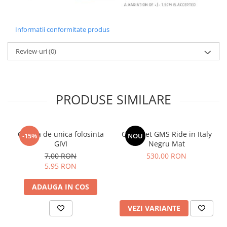
Informatii conformitate produs
Review-uri
(0)
PRODUSE SIMILARE
Cagula de unica folosinta
Casca Jet GMS Ride in Italy
-15%
NOU
GIVI
Negru Mat
7,00 RON
530,00 RON
5,95 RON
ADAUGA IN COS
VEZI VARIANTE