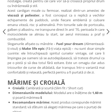
nostalgie, creată pentru cei care vor să-și croiască propriul drum
cu îndrăzneală și stil.
Acest cardigan moale cu fermoar, realizat dintr-un amestec de
viscoză și poliester
, a fost conceput ca o replică a vechilor
echipamente de paddock, unde fiecare emblemă și culoare
emana viteză, risc și adrenalină. Prin tonurile sale de portocaliu,
galben și albastru, ne transpune direct în anii '70, perioada în care
motocicletele se aliniau la start, iar aerul miroseau a praf și
combustibil.
Sloganurile afișate cu mândrie –
Fuel your dream
(Alimentează-
ți visul) și
Make life epic
(Fă-ți viața epică) – nu sunt doar simple
cuvinte: ele întruchipează spiritul curselor vintage, cel care îi
împingea pe oameni să se autodepășească, să trateze drumul ca
pe o pistă și să dea totul fără ezitare. Este un omagiu clar adus
tricourilor de curse de altădată, dar transpus într-o variantă mai
confortabilă și relaxată, perfectă pentru a fi purtată zi de zi.
MĂRIME ȘI CROIALĂ
Croială:
Cambrată și scurtă (Slim fit / Short cut)
Dimensiunile modelului:
Modelul are o înălțime de
1,60 m
și poartă mărimea
S
Recomandare mărime:
Acest produs corespunde mărimii
standard; vă sfătuim să alegeți mărimea pe care o purtați de
obicei.