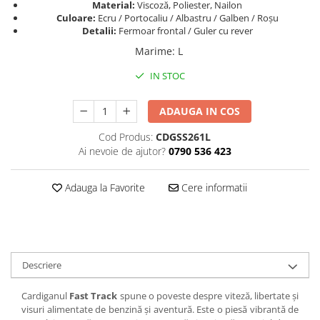
Material:
Viscoză, Poliester, Nailon
Culoare:
Ecru / Portocaliu / Albastru / Galben / Roșu
Detalii:
Fermoar frontal / Guler cu rever
Marime
:
L
IN STOC
ADAUGA IN COS
Cod Produs:
CDGSS261L
Ai nevoie de ajutor?
0790 536 423
Adauga la Favorite
Cere informatii
Descriere
Cardiganul
Fast Track
spune o poveste despre viteză, libertate și
visuri alimentate de benzină și aventură. Este o piesă vibrantă de