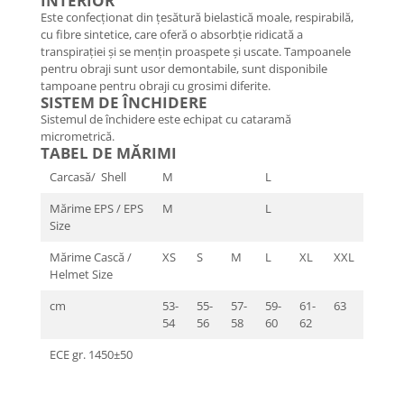
INTERIOR
Este confecționat din țesătură bielastică moale, respirabilă,
cu fibre sintetice, care oferă o absorbție ridicată a
transpirației și se mențin proaspete și uscate. Tampoanele
pentru obraji sunt usor demontabile, sunt disponibile
tampoane pentru obraji cu grosimi diferite.
SISTEM DE ÎNCHIDERE
Sistemul de închidere este echipat cu cataramă
micrometrică.
TABEL DE MĂRIMI
Carcasă/ Shell
M
L
Mărime EPS / EPS
M
L
Size
Mărime Cască /
XS
S
M
L
XL
XXL
Helmet Size
cm
53-
55-
57-
59-
61-
63
54
56
58
60
62
ECE gr. 1450±50