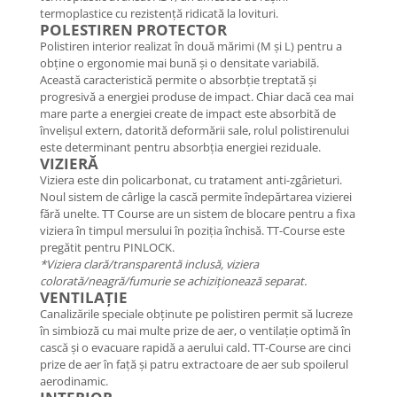
termoplastice cu rezistență ridicată la lovituri.
POLESTIREN PROTECTOR
Polistiren interior realizat în două mărimi (M și L) pentru a
obține o ergonomie mai bună și o densitate variabilă.
Această caracteristică permite o absorbție treptată și
progresivă a energiei produse de impact. Chiar dacă cea mai
mare parte a energiei create de impact este absorbită de
învelișul extern, datorită deformării sale, rolul polistirenului
este determinant pentru absorbția energiei reziduale.
VIZIERĂ
Viziera este din policarbonat, cu tratament anti-zgârieturi.
Noul sistem de cârlige la cască permite îndepărtarea vizierei
fără unelte. TT Course are un sistem de blocare pentru a fixa
viziera în timpul mersului în poziția închisă. TT-Course este
pregătit pentru PINLOCK.
*Viziera clară/transparentă inclusă, viziera
colorată/neagră/fumurie se achiziționează separat.
VENTILAȚIE
Canalizările speciale obținute pe polistiren permit să lucreze
în simbioză cu mai multe prize de aer, o ventilație optimă în
cască și o evacuare rapidă a aerului cald. TT-Course are cinci
prize de aer în față și patru extractoare de aer sub spoilerul
aerodinamic.