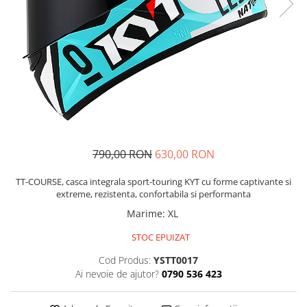
Imbracaminte Functionala
Copii
Chei si butuci
Geci si imbracaminte termica
Ghete si Cizme
Cadouri
Suporturi telefon
Casti Snowboard/Ski
Manusi Moto
Cadouri
Brelocuri
Accesorii
Huse Moto
Protectii
Accesorii moto
GIRL POWER
Cadouri
Deflectoare
Parbriz universal
Proiectoare
790,00 RON
630,00 RON
Cadouri
TT-COURSE, casca integrala sport-touring KYT cu forme captivante si
extreme, rezistenta, confortabila si performanta
Marime
:
XL
STOC EPUIZAT
Cod Produs:
YSTT0017
Ai nevoie de ajutor?
0790 536 423