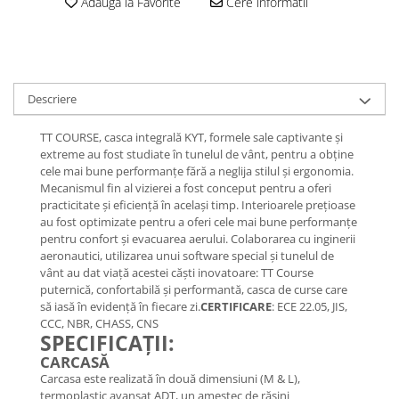
Adauga la Favorite
Cere informatii
Descriere
TT COURSE, casca integrală KYT, formele sale captivante și
extreme au fost studiate în tunelul de vânt, pentru a obține
cele mai bune performanțe fără a neglija stilul și ergonomia.
Mecanismul fin al vizierei a fost conceput pentru a oferi
practicitate și eficiență în același timp. Interioarele prețioase
au fost optimizate pentru a oferi cele mai bune performanțe
pentru confort și evacuarea aerului. Colaborarea cu inginerii
aeronautici, utilizarea unui software special și tunelul de
vânt au dat viață acestei căști inovatoare: TT Course
puternică, confortabilă și performantă, casca de curse care
să iasă în evidență în fiecare zi.
CERTIFICARE
: ECE 22.05, JIS,
CCC, NBR, CHASS, CNS
SPECIFICAȚII:
CARCASĂ
Carcasa este realizată în două dimensiuni (M & L),
termoplastic avansat ADT, un amestec de rășini