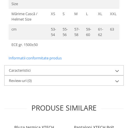
Size
Mărime Cască /
XS
S
M
L
XL
XXL
Helmet Size
cm
53-
55-
57-
59-
61-
63
54
56
58
60
62
ECE gr. 1500±50
Informatii conformitate produs
Caracteristici
Review-uri
(0)
PRODUSE SIMILARE
Bluza termica XTECH
Pantaloni XTECH Bolt