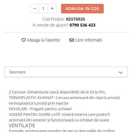
ADAUGA IN COS
Cod Produs:
KSST0025
Ai nevoie de ajutor?
0790 536 423
Adauga la Favorite
Cere informatii
Descriere
2 Carcase -Dimensiune cască disponibilă: de la XS la XXL
TERMOPLASTIC AVANSAT -Carcasa exterioară din rășină armată
termoplastică turnată prin injecție
OCHELARI - Pregatit pentru ochelari
VIZIERĂ PENTRU SOARE LATĂ -Vizieră internă care poate fi
acționată din exterior și funcționează ca ochelari de soare
VENTILAȚIE
Formele, poziționarea prizelor de aer și căptușelile de confort