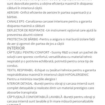
sunt dezvoltate pentru a obține eficiența maximă în disiparea
căldurii în interiorul căștii.
AERISIRI -Orificii eficiente de aerisire în partea superioară și a
bărbiei.
CANALE EPS -Canalizarea carcasei interioare pentru a garanta
disiparea maximă a căldurii
DEFLECTOR DE RESPIRAȚIE -Un instrument opțional care ajută la
prevenirea aburirii vizierei
PROTECȚIA DE BĂRBIE -Pentru a asigura o mai bună izolare față
de aer și zgomot din partea de jos a căștii
INTERIOR
CĂPTUȘELI PENTRU CONFORT –Suomy R&D a creat un pachet de
soluții care sporesc confortul, versatilitatea cu material tehnic
respirabil și o potrivire echilibrată, potrivită pentru orice tip de
condus.
TEXTIL RESPIRABIL -Echipat cu țesături tehnice pentru a garanta
respirabilitatea maximă în interiorul căștii HIPOALERGENIC
Pentru a minimiza reacțiile alergice I
NTERIOR DETASAL -Bureții pentru obraji și carcasa internă sunt
complet detașabile și realizate dintr-un material prestigios care
absoarbe transpirația
CĂPTUȘEALĂ CONFORTABILĂ LAVABILĂ -Bureții pentru obraji și
carcasa internă sunt lavabile și în mare măsură personalizabile