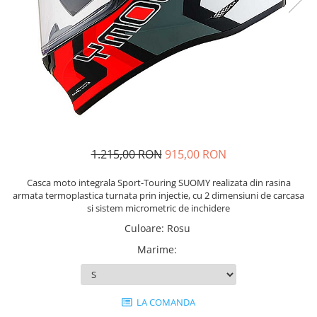
Imbracaminte Functionala
Copii
Chei si butuci
Geci si imbracaminte termica
Ghete si Cizme
Cadouri
Suporturi telefon
Casti Snowboard/Ski
Manusi Moto
Cadouri
Brelocuri
Accesorii
Huse Moto
Protectii
Accesorii moto
GIRL POWER
Cadouri
Deflectoare
Parbriz universal
1.215,00 RON
915,00 RON
Proiectoare
Cadouri
Casca moto integrala Sport-Touring SUOMY realizata din rasina
armata termoplastica turnata prin injectie, cu 2 dimensiuni de carcasa
si sistem micrometric de inchidere
Culoare
:
Rosu
Marime
:
LA COMANDA