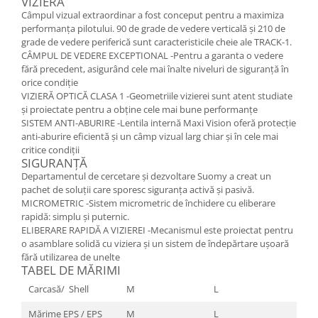
VIZIERĂ
Câmpul vizual extraordinar a fost conceput pentru a maximiza
performanța pilotului. 90 de grade de vedere verticală și 210 de
grade de vedere periferică sunt caracteristicile cheie ale TRACK-1.
CÂMPUL DE VEDERE EXCEPTIONAL -Pentru a garanta o vedere
fără precedent, asigurând cele mai înalte niveluri de siguranță în
orice condiție
VIZIERĂ OPTICĂ CLASA 1 -Geometriile vizierei sunt atent studiate
și proiectate pentru a obține cele mai bune performanțe
SISTEM ANTI-ABURIRE -Lentila internă Maxi Vision oferă protecție
anti-aburire eficientă și un câmp vizual larg chiar și în cele mai
critice condiții
SIGURANȚĂ
Departamentul de cercetare și dezvoltare Suomy a creat un
pachet de soluții care sporesc siguranța activă și pasivă.
MICROMETRIC -Sistem micrometric de închidere cu eliberare
rapidă: simplu și puternic.
ELIBERARE RAPIDĂ A VIZIEREI -Mecanismul este proiectat pentru
o asamblare solidă cu viziera și un sistem de îndepărtare ușoară
fără utilizarea de unelte
TABEL DE MĂRIMI
Carcasă/ Shell
M
L
Mărime EPS / EPS
M
L