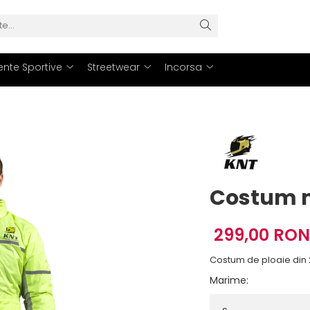
nte Sportive
Streetwear
Incorsa
Costum m
299,00 RON
Costum de ploaie din 
Marime
: