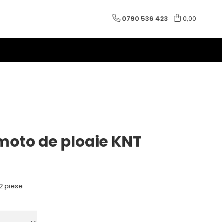
0790 536 423
0,00
oto de ploaie KNT
2 piese