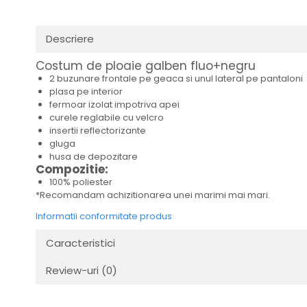
Descriere
Costum de ploaie galben fluo+negru
2 buzunare frontale pe geaca si unul lateral pe pantaloni
plasa pe interior
fermoar izolat impotriva apei
curele reglabile cu velcro
insertii reflectorizante
gluga
husa de depozitare
Compozitie:
100% poliester
*Recomandam achizitionarea unei marimi mai mari.
Informatii conformitate produs
Caracteristici
Review-uri
(0)