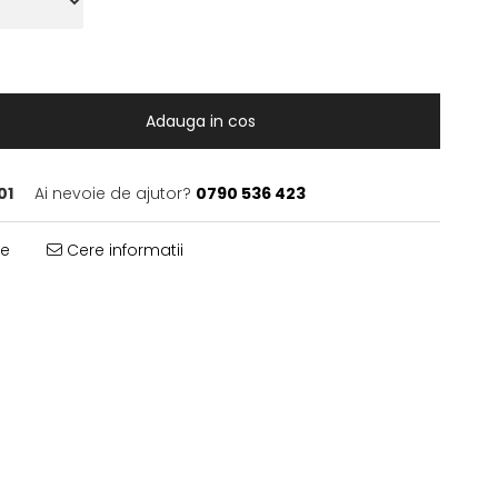
Adauga in cos
01
Ai nevoie de ajutor?
0790 536 423
te
Cere informatii