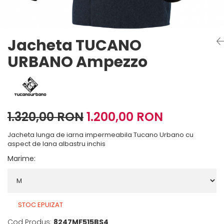
Imbracaminte Functionala
Copii
Chei si butuci
Geci si imbracaminte termica
Ghete si Cizme
Cadouri
Suporturi telefon
Casti Snowboard/Ski
Manusi Moto
Cadouri
Brelocuri
Jacheta TUCANO
Accesorii
Huse Moto
Protectii
URBANO Ampezzo
Accesorii moto
GIRL POWER
Cadouri
Deflectoare
Parbriz universal
Proiectoare
1.320,00 RON
1.200,00 RON
Cadouri
Jacheta lunga de iarna impermeabila Tucano Urbano cu
aspect de lana albastru inchis
Marime
:
STOC EPUIZAT
Cod Produs:
8247MF515BS4