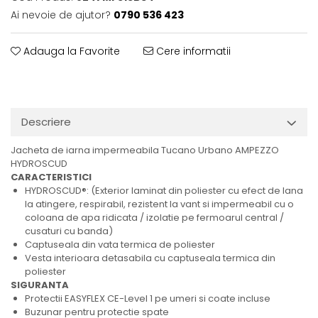
Ai nevoie de ajutor?
0790 536 423
Adauga la Favorite
Cere informatii
Descriere
Jacheta de iarna impermeabila Tucano Urbano AMPEZZO
HYDROSCUD
CARACTERISTICI
HYDROSCUD®: (Exterior laminat din poliester cu efect de lana
la atingere, respirabil, rezistent la vant si impermeabil cu o
coloana de apa ridicata / izolatie pe fermoarul central /
cusaturi cu banda)
Captuseala din vata termica de poliester
Vesta interioara detasabila cu captuseala termica din
poliester
SIGURANTA
Protectii EASYFLEX CE-Level 1 pe umeri si coate incluse
Buzunar pentru protectie spate