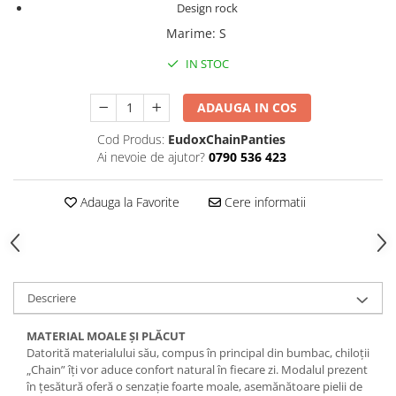
Design rock
Marime
:
S
IN STOC
ADAUGA IN COS
Cod Produs:
EudoxChainPanties
Ai nevoie de ajutor?
0790 536 423
Adauga la Favorite
Cere informatii
Descriere
MATERIAL MOALE ȘI PLĂCUT
Datorită materialului său, compus în principal din bumbac, chiloții
„Chain” îți vor aduce confort natural în fiecare zi. Modalul prezent
în țesătură oferă o senzație foarte moale, asemănătoare pielii de