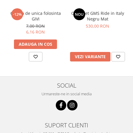
Cagula de unica folosinta
Casca Jet GMS Ride in Italy
-12%
NOU
GIVI
Negru Mat
7,00 RON
530,00 RON
6,16 RON
ADAUGA IN COS
VEZI VARIANTE
SOCIAL
Urmareste-ne in social media
SUPORT CLIENTI