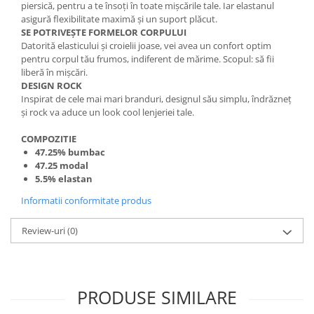
piersică, pentru a te însoți în toate mișcările tale. Iar elastanul
asigură flexibilitate maximă și un suport plăcut.
SE POTRIVEȘTE FORMELOR CORPULUI
Datorită elasticului și croielii joase, vei avea un confort optim
pentru corpul tău frumos, indiferent de mărime. Scopul: să fii
liberă în mișcări.
DESIGN ROCK
Inspirat de cele mai mari branduri, designul său simplu, îndrăzneț
și rock va aduce un look cool lenjeriei tale.
COMPOZITIE
47.25% bumbac
47.25 modal
5.5%
elastan
Informatii conformitate produs
Review-uri
(0)
PRODUSE SIMILARE