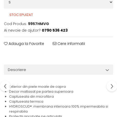
STOC EPUIZAT
Cod Produs:
9957HMVG
Ai nevoie de ajutor?
0790 536 423
Adauga la Favorite
Cere informatii
Descriere
Exterior din piele moale de capra
Decor matlasat pe partea superioara
Captuseala din microfibra
Captuseala termica
HYDROSCUD®: membrana interioara 100% impermeabila si
respirabila
Protectii aprobate pe articulatii