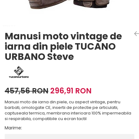
Imbracaminte Functionala
Copii
Chei si butuci
Geci si imbracaminte termica
Ghete si Cizme
Cadouri
Suporturi telefon
Casti Snowboard/Ski
Manusi Moto
Cadouri
Brelocuri
Accesorii
Huse Moto
Manusi moto vintage de
Protectii
Accesorii moto
GIRL POWER
iarna din piele TUCANO
Cadouri
Deflectoare
URBANO Steve
Parbriz universal
Proiectoare
Cadouri
457,56 RON
296,91 RON
Manusi moto de iarna din piele, cu aspect vintage, pentru
barbati, omologate CE, insertii de protectie pe articulatii,
captuseala termica, membrana interioara 100% impermeabila
si respirabila, compatibile cu ecran tactil
Marime
: