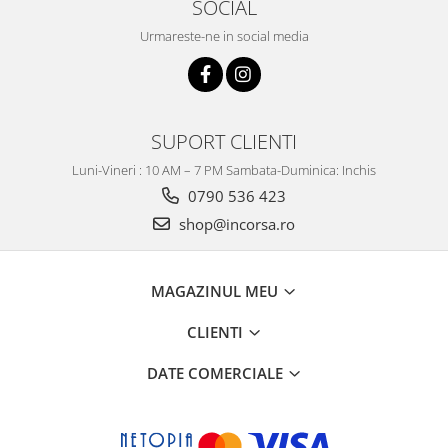
SOCIAL
Imbracaminte Functionala
Copii
Chei si butuci
Geci si imbracaminte termica
Ghete si Cizme
Urmareste-ne in social media
Cadouri
Suporturi telefon
Casti Snowboard/Ski
Manusi Moto
Cadouri
Brelocuri
Accesorii
Huse Moto
Protectii
Accesorii moto
SUPORT CLIENTI
GIRL POWER
Cadouri
Deflectoare
Luni-Vineri : 10 AM – 7 PM Sambata-Duminica: Inchis
Parbriz universal
0790 536 423
Proiectoare
shop@incorsa.ro
Cadouri
MAGAZINUL MEU
CLIENTI
DATE COMERCIALE