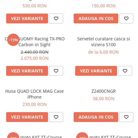
Imbracaminte Functionala
Copii
Chei si butuci
Geci si imbracaminte termica
530,00 RON
150,00 RON
Ghete si Cizme
Cadouri
Suporturi telefon
Casti Snowboard/Ski
Manusi Moto
VEZI VARIANTE
ADAUGA IN COS
Cadouri
Brelocuri
Accesorii
Huse Moto
Protectii
Casca SUOMY Racing TX-PRO
Servetel curatare casca si
-15%
Accesorii moto
GIRL POWER
Carbon in Sight
viziera S100
Cadouri
Deflectoare
2.440,00 RON
de la 6,00 RON
2.075,00 RON
Parbriz universal
Proiectoare
VEZI VARIANTE
VEZI VARIANTE
Cadouri
Husa QUAD LOCK MAG Case
Z2400CNGR
IPhone
38,00 RON
230,00 RON
VEZI VARIANTE
ADAUGA IN COS
Casca moto KYT TT-Course
Casca moto KYT TT-Course