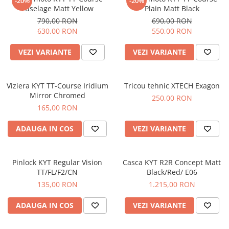
-20%
-20%
Fuselage Matt Yellow
Plain Matt Black
790,00 RON
690,00 RON
630,00 RON
550,00 RON
VEZI VARIANTE
VEZI VARIANTE
Viziera KYT TT-Course Iridium
Tricou tehnic XTECH Exagon
Mirror Chromed
250,00 RON
165,00 RON
ADAUGA IN COS
VEZI VARIANTE
Pinlock KYT Regular Vision
Casca KYT R2R Concept Matt
TT/FL/F2/CN
Black/Red/ E06
135,00 RON
1.215,00 RON
ADAUGA IN COS
VEZI VARIANTE