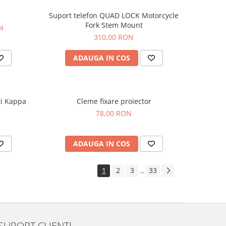
Suport telefon QUAD LOCK Motorcycle
Fork Stem Mount
N
310,00 RON
ADAUGA IN COS
ti Kappa
Cleme fixare proiector
78,00 RON
ADAUGA IN COS
1
2
3
33
...
SUPORT CLIENTI