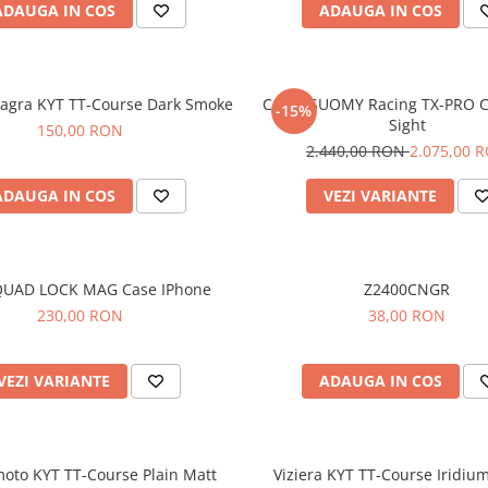
ADAUGA IN COS
ADAUGA IN COS
eagra KYT TT-Course Dark Smoke
Casca SUOMY Racing TX-PRO C
-15%
Sight
150,00 RON
2.440,00 RON
2.075,00 
ADAUGA IN COS
VEZI VARIANTE
QUAD LOCK MAG Case IPhone
Z2400CNGR
230,00 RON
38,00 RON
VEZI VARIANTE
ADAUGA IN COS
oto KYT TT-Course Plain Matt
Viziera KYT TT-Course Iridiu