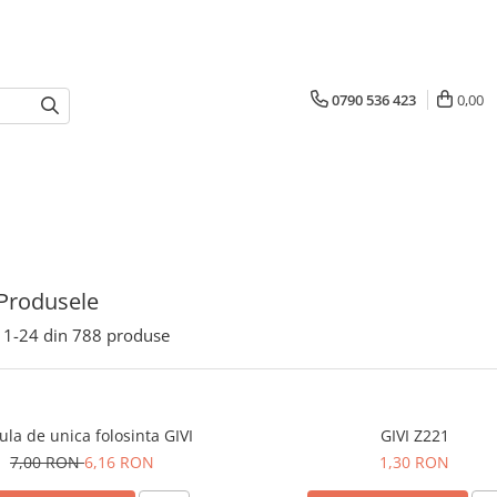
0790 536 423
0,00
Produsele
1-
24
din
788
produse
ula de unica folosinta GIVI
GIVI Z221
7,00 RON
6,16 RON
1,30 RON