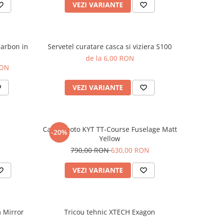
VEZI VARIANTE
arbon in
Servetel curatare casca si viziera S100
de la 6,00 RON
RON
VEZI VARIANTE
Casca moto KYT TT-Course Fuselage Matt
-20%
Yellow
790,00 RON
630,00 RON
VEZI VARIANTE
m Mirror
Tricou tehnic XTECH Exagon