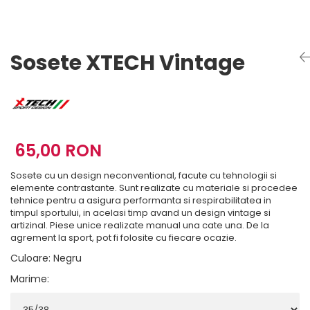
Imbracaminte Functionala
Copii
Chei si butuci
Geci si imbracaminte termica
Ghete si Cizme
Cadouri
Suporturi telefon
Casti Snowboard/Ski
Manusi Moto
Cadouri
Brelocuri
Sosete XTECH Vintage
Accesorii
Huse Moto
Protectii
Accesorii moto
GIRL POWER
Cadouri
Deflectoare
Parbriz universal
65,00 RON
Proiectoare
Cadouri
Sosete cu un design neconventional, facute cu tehnologii si
elemente contrastante. Sunt realizate cu materiale si procedee
tehnice pentru a asigura performanta si respirabilitatea in
timpul sportului, in acelasi timp avand un design vintage si
artizinal. Piese unice realizate manual una cate una. De la
agrement la sport, pot fi folosite cu fiecare ocazie.
Culoare
:
Negru
Marime
: