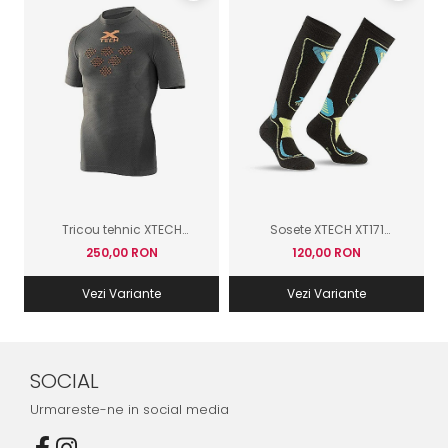
Tricou tehnic XTECH
Sosete XTECH XT171
Exagon
pentru schi
250,00 RON
120,00 RON
Vezi Variante
Vezi Variante
SOCIAL
Urmareste-ne in social media