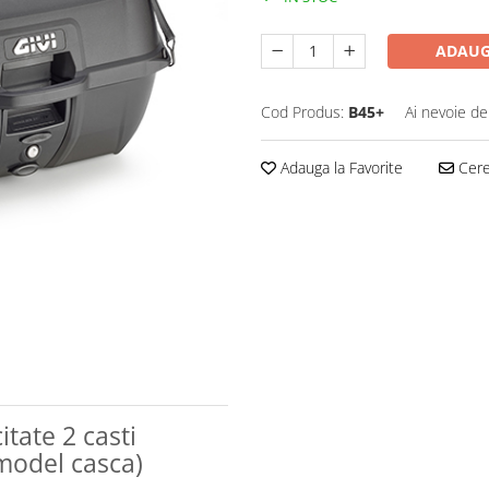
ADAUG
Cod Produs:
B45+
Ai nevoie de
Adauga la Favorite
Cere 
tate 2 casti
/model casca)