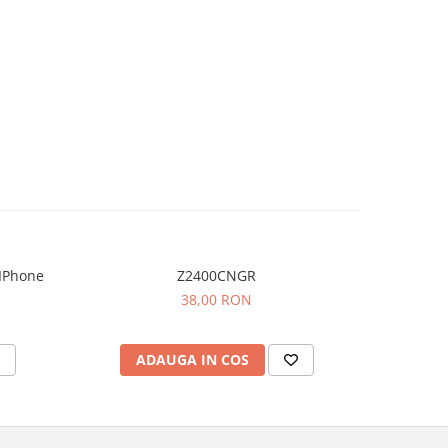
IPhone
Z2400CNGR
38,00 RON
ADAUGA IN COS
AD