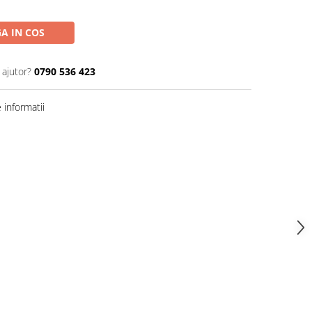
A IN COS
 ajutor?
0790 536 423
informatii