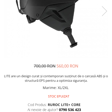
Imbracaminte Functionala
Copii
Chei si butuci
Geci si imbracaminte termica
Ghete si Cizme
Cadouri
Suporturi telefon
Casti Snowboard/Ski
Manusi Moto
Cadouri
Brelocuri
Accesorii
Huse Moto
Protectii
Accesorii moto
GIRL POWER
Cadouri
Deflectoare
Parbriz universal
Proiectoare
Cadouri
700,00 RON
560,00 RON
LITE are un design curat și contemporan susținut de o carcasă ABS și o
structură EPS pentru a optimiza siguranța.
Marime
:
XL/2XL
STOC EPUIZAT
Cod Produs:
RUROC LITE+ CORE
Ai nevoie de ajutor?
0790 536 423