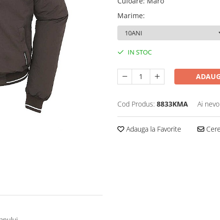
Culoare
:
Maro
Marime
:
IN STOC
ADAUG
Cod Produs:
8833KMA
Ai nevo
Adauga la Favorite
Cere 
 anului