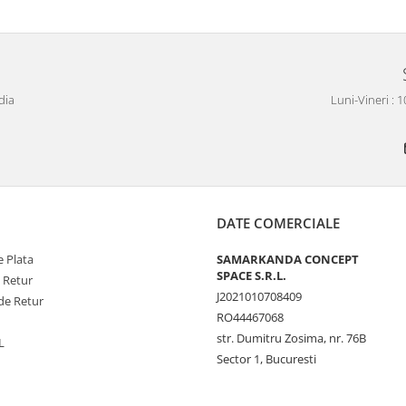
dia
Luni-Vineri : 
DATE COMERCIALE
 Plata
SAMARKANDA CONCEPT
SPACE S.R.L.
e Retur
J2021010708409
de Retur
RO44467068
str. Dumitru Zosima, nr. 76B
L
Sector 1, Bucuresti