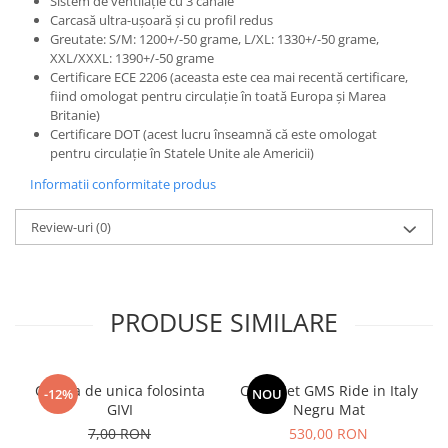
Sistem de ventilație cu 3 canale
Carcasă ultra-ușoară și cu profil redus
Greutate: S/M: 1200+/-50 grame, L/XL: 1330+/-50 grame,
XXL/XXXL: 1390+/-50 grame
Certificare ECE 2206 (aceasta este cea mai recentă certificare,
fiind omologat pentru circulație în toată Europa și Marea
Britanie)
Certificare DOT (acest lucru înseamnă că este omologat
pentru circulație în Statele Unite ale Americii)
Informatii conformitate produs
Review-uri
(0)
PRODUSE SIMILARE
Cagula de unica folosinta
Casca Jet GMS Ride in Italy
-12%
NOU
GIVI
Negru Mat
7,00 RON
530,00 RON