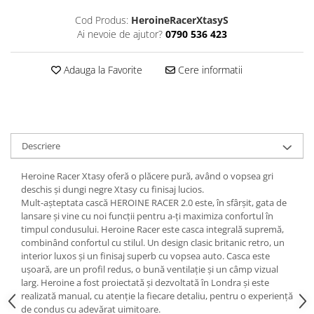
Cod Produs:
HeroineRacerXtasyS
Ai nevoie de ajutor?
0790 536 423
Adauga la Favorite
Cere informatii
Descriere
Heroine Racer Xtasy oferă o plăcere pură, având o vopsea gri
deschis și dungi negre Xtasy cu finisaj lucios.
Mult-așteptata cască HEROINE RACER 2.0 este, în sfârșit, gata de
lansare și vine cu noi funcții pentru a-ți maximiza confortul în
timpul condusului. Heroine Racer este casca integrală supremă,
combinând confortul cu stilul. Un design clasic britanic retro, un
interior luxos și un finisaj superb cu vopsea auto. Casca este
ușoară, are un profil redus, o bună ventilație și un câmp vizual
larg. Heroine a fost proiectată și dezvoltată în Londra și este
realizată manual, cu atenție la fiecare detaliu, pentru o experiență
de condus cu adevărat uimitoare.