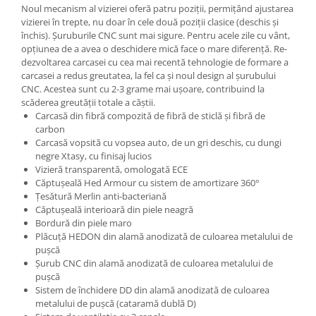
Noul mecanism al vizierei oferă patru poziții, permițând ajustarea
vizierei în trepte, nu doar în cele două poziții clasice (deschis și
închis). Șuruburile CNC sunt mai sigure. Pentru acele zile cu vânt,
opțiunea de a avea o deschidere mică face o mare diferență. Re-
dezvoltarea carcasei cu cea mai recentă tehnologie de formare a
carcasei a redus greutatea, la fel ca și noul design al șurubului
CNC. Acestea sunt cu 2-3 grame mai ușoare, contribuind la
scăderea greutății totale a căștii.
Carcasă din fibră compozită de fibră de sticlă și fibră de
carbon
Carcasă vopsită cu vopsea auto, de un gri deschis, cu dungi
negre Xtasy, cu finisaj lucios
Vizieră transparentă, omologată ECE
Căptușeală Hed Armour cu sistem de amortizare 360°
Țesătură Merlin anti-bacteriană
Căptușeală interioară din piele neagră
Bordură din piele maro
Plăcuță HEDON din alamă anodizată de culoarea metalului de
pușcă
Șurub CNC din alamă anodizată de culoarea metalului de
pușcă
Sistem de închidere DD din alamă anodizată de culoarea
metalului de pușcă (cataramă dublă D)