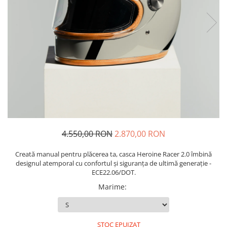
Imbracaminte Functionala
Copii
Chei si butuci
Geci si imbracaminte termica
Ghete si Cizme
Cadouri
Suporturi telefon
Casti Snowboard/Ski
Manusi Moto
Cadouri
Brelocuri
Accesorii
Huse Moto
Protectii
Accesorii moto
GIRL POWER
Cadouri
Deflectoare
Parbriz universal
Proiectoare
Cadouri
4.550,00 RON
2.870,00 RON
Creată manual pentru plăcerea ta, casca Heroine Racer 2.0 îmbină
designul atemporal cu confortul și siguranța de ultimă generație -
ECE22.06/DOT.
Marime
:
STOC EPUIZAT