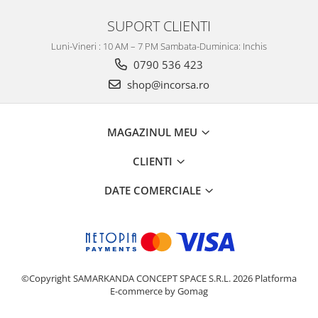
Imbracaminte Functionala
Copii
Chei si butuci
Geci si imbracaminte termica
SUPORT CLIENTI
Ghete si Cizme
Cadouri
Suporturi telefon
Casti Snowboard/Ski
Manusi Moto
Luni-Vineri : 10 AM – 7 PM Sambata-Duminica: Inchis
Cadouri
Brelocuri
Accesorii
0790 536 423
Huse Moto
Protectii
shop@incorsa.ro
Accesorii moto
GIRL POWER
Cadouri
Deflectoare
MAGAZINUL MEU
Parbriz universal
Proiectoare
CLIENTI
Cadouri
DATE COMERCIALE
©Copyright SAMARKANDA CONCEPT SPACE S.R.L. 2026
Platforma
E-commerce by Gomag