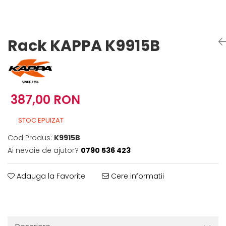
Imbracaminte Functionala
Copii
Chei si butuci
Geci si imbracaminte termica
Ghete si Cizme
Cadouri
Suporturi telefon
Casti Snowboard/Ski
Manusi Moto
Cadouri
Brelocuri
Rack KAPPA K9915B
Accesorii
Huse Moto
Protectii
Accesorii moto
GIRL POWER
Cadouri
Deflectoare
387,00 RON
Parbriz universal
Proiectoare
STOC EPUIZAT
Cadouri
Cod Produs:
K9915B
Ai nevoie de ajutor?
0790 536 423
Adauga la Favorite
Cere informatii