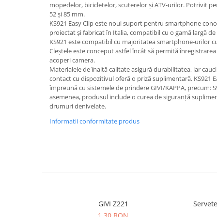
mopedelor, bicicletelor, scuterelor și ATV-urilor. Potrivit p
52 și 85 mm.
KS921 Easy Clip este noul suport pentru smartphone conc
proiectat și fabricat în Italia, compatibil cu o gamă largă de 
KS921 este compatibil cu majoritatea smartphone-urilor cu 
Cleștele este conceput astfel încât să permită înregistrarea
acoperi camera.
Materialele de înaltă calitate asigură durabilitatea, iar ca
contact cu dispozitivul oferă o priză suplimentară. KS921 Eas
împreună cu sistemele de prindere GIVI/KAPPA, precum: S
asemenea, produsul include o curea de siguranță supliment
drumuri denivelate.
Informatii conformitate produs
GIVI Z221
Servete
1,30 RON