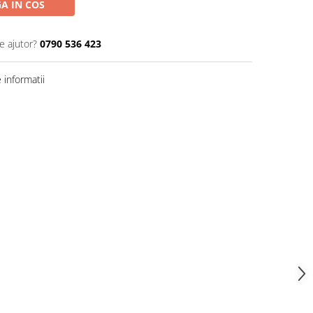
A IN COS
e ajutor?
0790 536 423
informatii