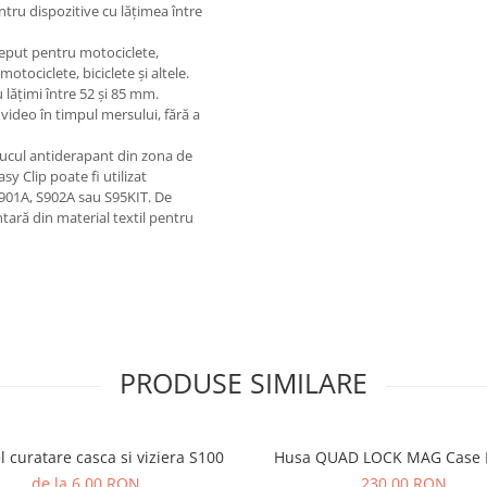
entru dispozitive cu lățimea între
eput pentru motociclete,
motociclete, biciclete și altele.
lățimi între 52 și 85 mm.
 video în timpul mersului, fără a
uciucul antiderapant din zona de
y Clip poate fi utilizat
901A, S902A sau S95KIT. De
ară din material textil pentru
PRODUSE SIMILARE
l curatare casca si viziera S100
Husa QUAD LOCK MAG Case 
de la 6,00 RON
230,00 RON