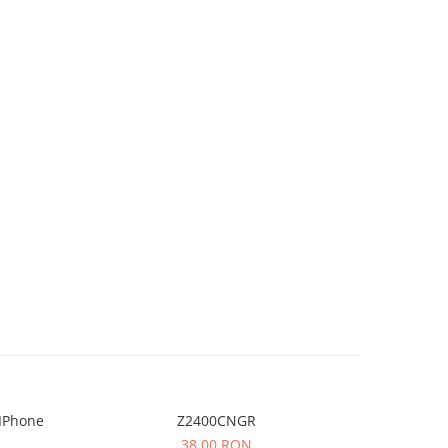
IPhone
Z2400CNGR
38,00 RON