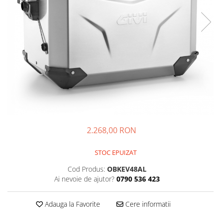
Imbracaminte Functionala
Copii
Chei si butuci
Geci si imbracaminte termica
Ghete si Cizme
Cadouri
Suporturi telefon
Casti Snowboard/Ski
Manusi Moto
Cadouri
Brelocuri
Accesorii
Huse Moto
Protectii
Accesorii moto
GIRL POWER
Cadouri
Deflectoare
Parbriz universal
Proiectoare
Cadouri
2.268,00 RON
STOC EPUIZAT
Cod Produs:
OBKEV48AL
Ai nevoie de ajutor?
0790 536 423
Adauga la Favorite
Cere informatii