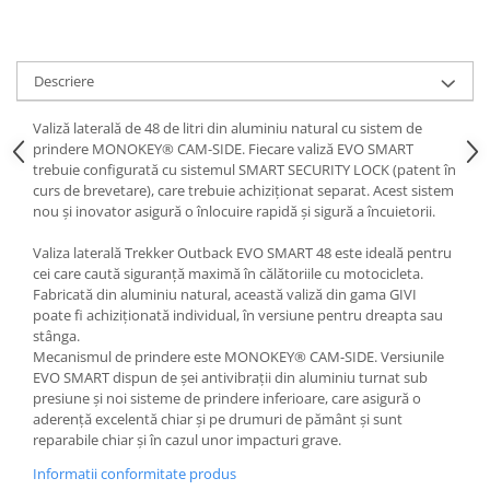
Descriere
Valiză laterală de 48 de litri din aluminiu natural cu sistem de
prindere MONOKEY® CAM-SIDE. Fiecare valiză EVO SMART
trebuie configurată cu sistemul SMART SECURITY LOCK (patent în
curs de brevetare), care trebuie achiziționat separat. Acest sistem
nou și inovator asigură o înlocuire rapidă și sigură a încuietorii.
Valiza laterală Trekker Outback EVO SMART 48 este ideală pentru
cei care caută siguranță maximă în călătoriile cu motocicleta.
Fabricată din aluminiu natural, această valiză din gama GIVI
poate fi achiziționată individual, în versiune pentru dreapta sau
stânga.
Mecanismul de prindere este MONOKEY® CAM-SIDE. Versiunile
EVO SMART dispun de șei antivibrații din aluminiu turnat sub
presiune și noi sisteme de prindere inferioare, care asigură o
aderență excelentă chiar și pe drumuri de pământ și sunt
reparabile chiar și în cazul unor impacturi grave.
Informatii conformitate produs