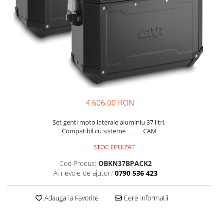
Imbracaminte Functionala
Copii
Chei si butuci
Geci si imbracaminte termica
Ghete si Cizme
Cadouri
Suporturi telefon
Casti Snowboard/Ski
Manusi Moto
Cadouri
Brelocuri
Accesorii
Huse Moto
Protectii
Accesorii moto
GIRL POWER
Cadouri
Deflectoare
Parbriz universal
4.606,00 RON
Proiectoare
Cadouri
Set genti moto laterale aluminiu 37 litri.
Compatibil cu sisteme_ _ _ _ CAM
STOC EPUIZAT
Cod Produs:
OBKN37BPACK2
Ai nevoie de ajutor?
0790 536 423
Adauga la Favorite
Cere informatii